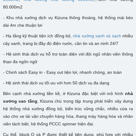
80.000m2
- K
hu nhà xưởng dịch vụ Kizuna
thông thoáng, hệ thống mái kéo
dài 4m che thuận lợi
- Hạ tầng kỹ thuật tiện ích đồng bộ,
nhà xưởng xanh và sạch
nhiều
cây xanh, trang bị đầy đủ điện nước, căn tin và an ninh 24/7
- Hệ sinh thái dịch vụ hỗ trợ toàn diện với đội ngũ nhân viên thông
thạo đa ngôn ngữ
- Chinh sách Easy in - Easy out tiện lợi, nhanh chóng, an toàn
- Hệ sinh thái dịch vụ tối ưu với hơn 50 dịch vụ đa dạng
Bên cạnh nhà xưởng liền kề, ở Kizuna đặc biệt với mô hình
nhà
xưởng cao tầng
, Kizuna chú trọng tập trung phát triển xây dựng
hệ thống nhà xưởng đồng bộ, kiến trúc vững chắc, nhiều cửa ra
vào cho xe tải vận chuyển hàng hóa, thang máy hàng hóa và nhân
viên tách biệt, hệ thống PCCC spinner hiện đại.
Cụ thể, block O và P được thiết kế tiện dụng, phù hợp với nhiều