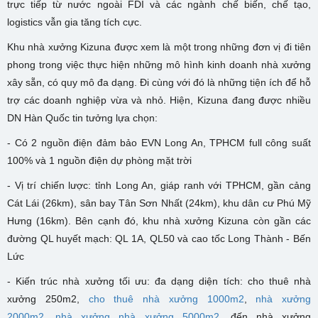
trực tiếp từ nước ngoài FDI và các ngành chế biến, chế tạo,
logistics vẫn gia tăng tích cực.
Khu nhà xưởng Kizuna được xem là một trong những đơn vị đi tiên
phong trong việc thực hiện những mô hình kinh doanh nhà xưởng
xây sẵn, có quy mô đa dạng. Đi cùng với đó là những tiện ích để hỗ
trợ các doanh nghiệp vừa và nhỏ. Hiện, Kizuna đang được nhiều
DN Hàn Quốc tin tưởng lựa chọn:
- Có 2 nguồn điện đảm bảo EVN Long An, TPHCM full công suất
100% và 1 nguồn điện dự phòng mặt trời
- Vị trí chiến lược: tỉnh Long An, giáp ranh với TPHCM, gần cảng
Cát Lái (26km), sân bay Tân Sơn Nhất (24km), khu dân cư Phú Mỹ
Hưng (16km). Bên cạnh đó, khu nhà xưởng Kizuna còn gần các
đường QL huyết mạch: QL 1A, QL50 và cao tốc Long Thành - Bến
Lức
- Kiến trúc nhà xưởng tối ưu: đa dạng diện tích: cho thuê nhà
xưởng 250m2,
cho thuê nhà xưởng 1000m2
,
nhà xưởng
2000m2
,
nhà xưởng nhà xưởng 5000m2
,...đến nhà xưởng