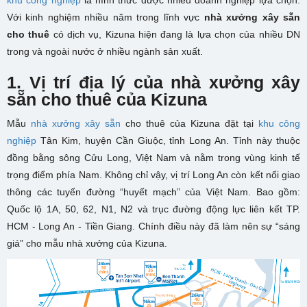
khu công nghiệp
là hình thức được nhiều doanh nghiệp lựa chọn.
Với kinh nghiệm nhiều năm trong lĩnh vực
nhà xưởng xây sẵn
cho thuê
có dịch vụ, Kizuna hiện đang là lựa chọn của nhiều DN
trong và ngoài nước ở nhiều ngành sản xuất.
1. Vị trí địa lý của nhà xưởng xây
sẵn cho thuê của Kizuna
Mẫu
nhà xưởng xây sẵn
cho thuê của Kizuna đặt tại
khu công
nghiệp
Tân Kim, huyện Cần Giuộc, tỉnh Long An. Tỉnh này thuộc
đồng bằng sông Cửu Long, Việt Nam và nằm trong vùng kinh tế
trọng điểm phía Nam. Không chỉ vậy, vị trí Long An còn kết nối giao
thông các tuyến đường “huyết mạch” của Việt Nam. Bao gồm:
Quốc lộ 1A, 50, 62, N1, N2 và trục đường động lực liên kết TP.
HCM - Long An - Tiền Giang. Chính điều này đã làm nên sự “sáng
giá” cho mẫu nhà xưởng của Kizuna.