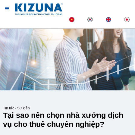
Tin tức - Sự kiện
Tại sao nên chọn nhà xưởng dịch
vụ cho thuê chuyên nghiệp?