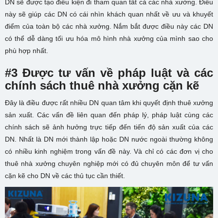
DN sẽ được tạo điều kiện đi tham quan tất cả các nhà xưởng. Điều
này sẽ giúp các DN có cái nhìn khách quan nhất về ưu và khuyết
điểm của toàn bộ các nhà xưởng. Nắm bắt được điều này các DN
có thể dễ dàng tối ưu hóa mô hình nhà xưởng của mình sao cho
phù hợp nhất.
#3 Được tư vấn về pháp luật và các
chính sách thuê nhà xưởng cặn kẽ
Đây là điều được rất nhiều DN quan tâm khi quyết định
thuê xưởng
sản xuất.
Các vấn đề liên quan đến pháp lý, pháp luật cùng các
chính sách sẽ ảnh hưởng trực tiếp đến tiến độ sản xuất của các
DN. Nhất là DN mới thành lập hoặc DN nước ngoài thường không
có nhiều kinh nghiệm trong vấn đề này. Và chỉ có các đơn vị cho
thuê
nhà xưởng chuyên nghiệp
mới có đủ chuyên môn để tư vấn
cặn kẽ cho DN về các thủ tục cần thiết.