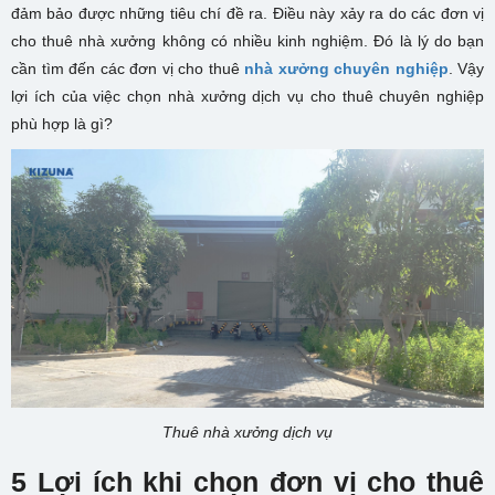
đảm bảo được những tiêu chí đề ra. Điều này xảy ra do các đơn vị
cho thuê nhà xưởng không có nhiều kinh nghiệm. Đó là lý do bạn
cần tìm đến các đơn vị cho thuê
nhà xưởng chuyên nghiệp
. Vậy
lợi ích của việc chọn nhà xưởng dịch vụ cho thuê chuyên nghiệp
phù hợp là gì?
Thuê nhà xưởng dịch vụ
5 Lợi ích khi chọn đơn vị cho thuê