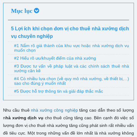
Mục lục
5 Lợi ích khi chọn đơn vị cho thuê nhà xưởng dịch
vụ chuyên nghiệp
#1 Nắm rõ giá thành của khu vực hoặc nhà xưởng dịch vụ
muốn chọn
#2 Hiểu rõ ưu/khuyết điểm của nhà xưởng
#3 Được tư vấn về pháp luật và các chính sách thuê nhà
xưởng cặn kẽ
#4 Có nhiều lựa chọn (về quy mô nhà xưởng, về thiết bị,...)
sao cho đúng ý muốn nhất
#5 Được hỗ trợ thông tin và giải đáp thắc mắc
Nhu cầu thuê
nhà xưởng công nghiệp
tăng cao dẫn theo số lượng
n
hà xưởng dịch vụ
cho thuê cũng tăng cao. Bên cạnh đó việc số
lượng đơn vị cho thuê nhà xưởng tăng cũng phát sinh rất nhiều vấn
đề tiêu cực. Một trong những vấn đề lớn nhất là nhà xưởng không