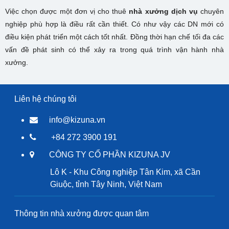
Việc chọn được một đơn vị cho thuê
nhà xưởng dịch vụ
chuyên
nghiệp phù hợp là điều rất cần thiết. Có như vậy các DN mới có
điều kiện phát triển một cách tốt nhất. Đồng thời hạn chế tối đa các
vấn đề phát sinh có thể xảy ra trong quá trình vận hành nhà
xưởng.
Liên hệ chúng tôi
info@kizuna.vn
+84 272 3900 191
CÔNG TY CỔ PHẦN KIZUNA JV
Lô K - Khu Công nghiệp Tân Kim, xã Cần
Giuộc, tỉnh Tây Ninh, Việt Nam
Thông tin nhà xưởng được quan tâm