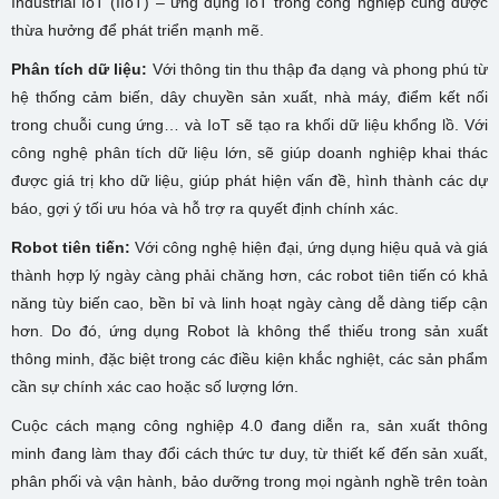
Industrial IoT (IIoT) – ứng dụng IoT trong công nghiệp cũng được
thừa hưởng để phát triển mạnh mẽ.
Phân tích dữ liệu:
Với thông tin thu thập đa dạng và phong phú từ
hệ thống cảm biến, dây chuyền sản xuất, nhà máy, điểm kết nối
trong chuỗi cung ứng… và IoT sẽ tạo ra khối dữ liệu khổng lồ. Với
công nghệ phân tích dữ liệu lớn, sẽ giúp doanh nghiệp khai thác
được giá trị kho dữ liệu, giúp phát hiện vấn đề, hình thành các dự
báo, gợi ý tối ưu hóa và hỗ trợ ra quyết định chính xác.
Robot tiên tiến:
Với công nghệ hiện đại, ứng dụng hiệu quả và giá
thành hợp lý ngày càng phải chăng hơn, các robot tiên tiến có khả
năng tùy biến cao, bền bỉ và linh hoạt ngày càng dễ dàng tiếp cận
hơn. Do đó, ứng dụng Robot là không thể thiếu trong sản xuất
thông minh, đặc biệt trong các điều kiện khắc nghiệt, các sản phẩm
cần sự chính xác cao hoặc số lượng lớn.
Cuộc cách mạng công nghiệp 4.0 đang diễn ra, sản xuất thông
minh đang làm thay đổi cách thức tư duy, từ thiết kế đến sản xuất,
phân phối và vận hành, bảo dưỡng trong mọi ngành nghề trên toàn