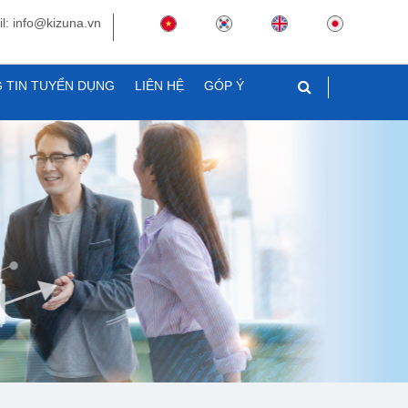
l: info@kizuna.vn
 TIN TUYỂN DỤNG
LIÊN HỆ
GÓP Ý