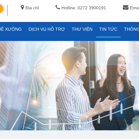
Địa chỉ
Hotline: 0272 3900191
Emai
UÊ XƯỞNG
DỊCH VỤ HỖ TRỢ
THƯ VIỆN
TIN TỨC
THÔNG