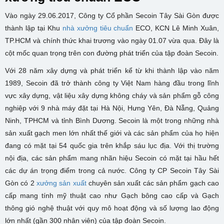
Vào ngày 29.06.2017, Công ty Cổ phần Secoin Tây Sài Gòn được
thành lập tại Khu
nhà xưởng tiêu chuẩn
ECO, KCN Lê Minh Xuân,
TP.HCM và chính thức khai trương vào ngày 01.07 vừa qua. Đây là
cột mốc quan trọng trên con đường phát triển của tập đoàn Secoin.
Với 28 năm xây dựng và phát triển kể từ khi thành lập vào năm
1989, Secoin đã trở thành công ty Việt Nam hàng đầu trong lĩnh
vực xây dựng, vật liệu xây dựng không cháy và sản phẩm gỗ công
nghiệp với 9 nhà máy đặt tại Hà Nội, Hưng Yên, Đà Nẵng, Quảng
Ninh, TPHCM và tỉnh Bình Dương. Secoin là một trong những nhà
sản xuất gạch men lớn nhất thế giới và các sản phẩm của họ hiện
đang có mặt tại 54 quốc gia trên khắp sáu lục địa. Với thị trường
nội địa, các sản phẩm mang nhãn hiệu Secoin có mặt tại hầu hết
các dự án trọng điểm trong cả nước. Công ty CP Secoin Tây Sài
Gòn có 2
xưởng sản xuất
chuyên sản xuất các sản phẩm gạch cao
cấp mang tính mỹ thuật cao như Gạch bông cao cấp và Gạch
thông gió nghệ thuật với quy mô hoạt động và số lượng lao động
lớn nhất (gần 300 nhân viên) của tập đoàn Secoin.