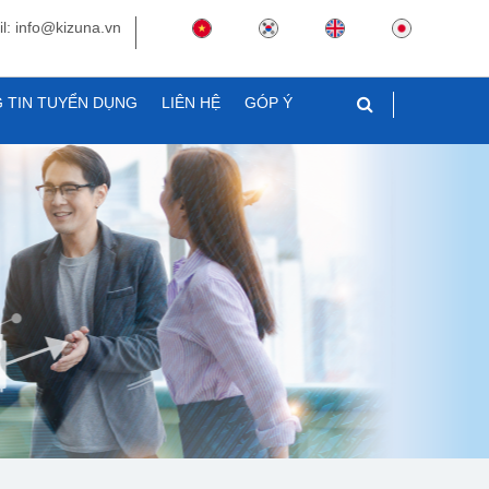
l: info@kizuna.vn
 TIN TUYỂN DỤNG
LIÊN HỆ
GÓP Ý