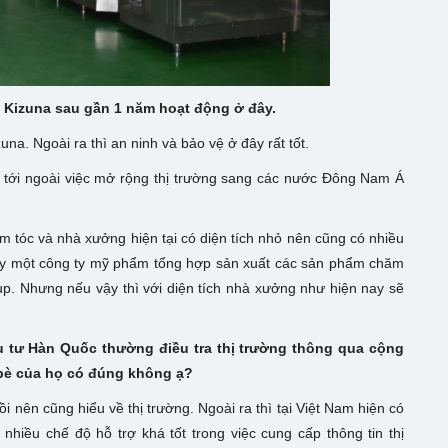
ề Kizuna sau gần 1 năm hoạt động ở đây.
una. Ngoài ra thì an ninh và bảo vệ ở đây rất tốt.
m tới ngoài việc mở rộng thị trường sang các nước Đông Nam Á
ẩm tóc và nhà xưởng hiện tại có diện tích nhỏ nên cũng có nhiều
n xây một công ty mỹ phẩm tổng hợp sản xuất các sản phẩm chăm
. Nhưng nếu vậy thì với diện tích nhà xưởng như hiện nay sẽ
u tư Hàn Quốc thường điều tra thị trường thông qua cộng
bè của họ có đúng không ạ?
rồi nên cũng hiểu về thị trường. Ngoài ra thì tại Việt Nam hiện có
ều chế độ hỗ trợ khá tốt trong việc cung cấp thông tin thị