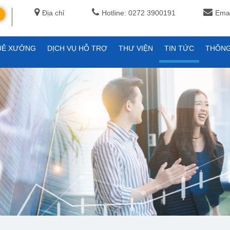
Địa chỉ
Hotline: 0272 3900191
Emai
UÊ XƯỞNG
DỊCH VỤ HỖ TRỢ
THƯ VIỆN
TIN TỨC
THÔNG