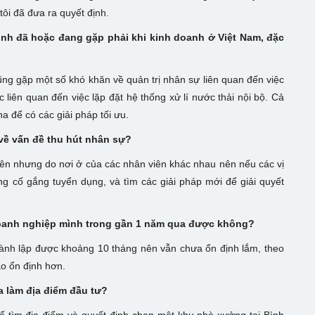
tôi đã đưa ra quyết định.
ình đã hoặc đang gặp phải khi kinh doanh ở Việt Nam, đặc
cũng gặp một số khó khăn về quản trị nhân sự liên quan đến việc
c liên quan đến việc lặp đặt hệ thống xử lí nước thải nội bộ. Cả
na để có các giải pháp tối ưu.
 về vấn đề thu hút nhân sự?
iên nhưng do nơi ở của các nhân viên khác nhau nên nếu các vị
ng cố gắng tuyển dụng, và tìm các giải pháp mới để giải quyết
 doanh nghiệp mình trong gần 1 năm qua được không?
thành lập được khoảng 10 tháng nên vẫn chưa ổn định lắm, theo
ào ổn định hơn.
a làm địa điểm đầu tư?