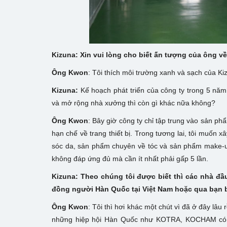
Kizuna: Xin vui lòng cho biết ấn tượng của ông v
Ông Kwon
: Tôi thích môi trường xanh và sạch của Kiz
Kizuna:
Kế hoạch phát triển của công ty trong 5 nă
và mở rộng nhà xưởng thì còn gì khác nữa không?
Ông Kwon
: Bây giờ công ty chỉ tập trung vào sản ph
hạn chế về trang thiết bị. Trong tương lai, tôi muố
sóc da, sản phẩm chuyên về tóc và sản phẩm make-up
không đáp ứng đủ mà cần ít nhất phải gấp 5 lần.
Kizuna: Theo chúng tôi được biết thì các nhà đầ
đồng người Hàn Quốc tại Việt Nam hoặc qua bạn 
Ông Kwon
: Tôi thì hơi khác một chút vì đã ở đây lâu 
những hiệp hội Hàn Quốc như KOTRA, KOCHAM có nhi