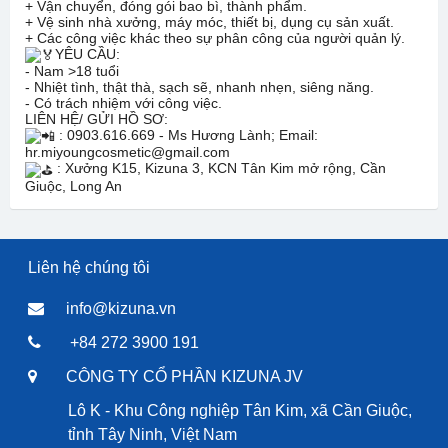
+ Vận chuyển, đóng gói bao bì, thành phẩm.
+ Vệ sinh nhà xưởng, máy móc, thiết bị, dụng cụ sản xuất.
+ Các công việc khác theo sự phân công của người quản lý.
YÊU CẦU:
- Nam >18 tuổi
- Nhiệt tình, thật thà, sạch sẽ, nhanh nhẹn, siêng năng.
- Có trách nhiệm với công việc.
LIÊN HỆ/ GỬI HỒ SƠ:
: 0903.616.669 - Ms Hương Lành; Email:
hr.miyoungcosmetic@gmail.com
: Xưởng K15, Kizuna 3, KCN Tân Kim mở rộng, Cần
Giuộc, Long An
Liên hệ chúng tôi
info@kizuna.vn
+84 272 3900 191
CÔNG TY CỔ PHẦN KIZUNA JV
Lô K - Khu Công nghiệp Tân Kim, xã Cần Giuộc,
tỉnh Tây Ninh, Việt Nam