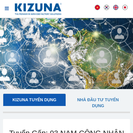
KIZUNA TUYỂN DỤNG
NHÀ ĐẦU TƯ TUYỂN
DỤNG