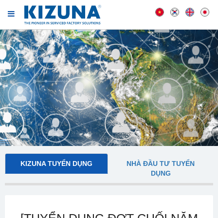
KIZUNA TUYỂN DỤNG
NHÀ ĐẦU TƯ TUYỂN
DỤNG