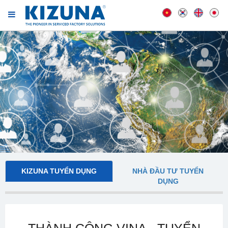
KIZUNA TUYỂN DỤNG
NHÀ ĐẦU TƯ TUYỂN
DỤNG