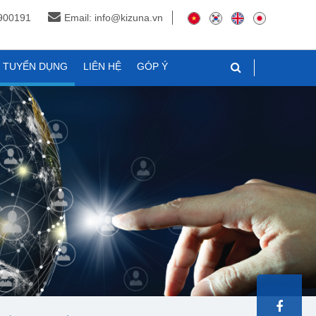
3900191
Email: info@kizuna.vn
N TUYỂN DỤNG
LIÊN HỆ
GÓP Ý