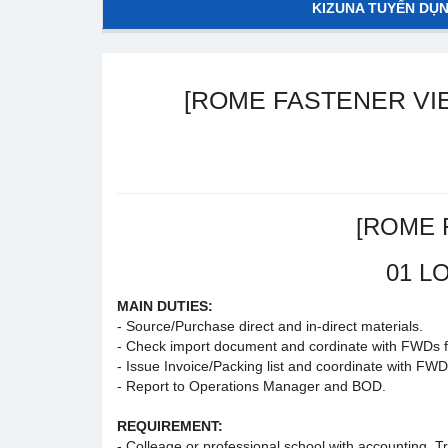
KIZUNA TUYỂN DỤ
[ROME FASTENER VIE
[ROME 
01 L
MAIN DUTIES:
- Source/Purchase direct and in-direct materials.
- Check import document and cordinate with FWDs f
- Issue Invoice/Packing list and coordinate with FWD
- Report to Operations Manager and BOD.
REQUIREMENT:
- Colleage or professional school with accounting, T