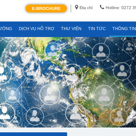
Địa chỉ
Hotline: 0272 
E-BROCHURE
XƯỞNG
DỊCH VỤ HỖ TRỢ
THƯ VIỆN
TIN TỨC
THÔNG TI