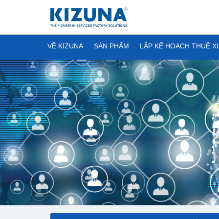
VỀ KIZUNA
SẢN PHẨM
LẬP KẾ HOẠCH THUÊ 