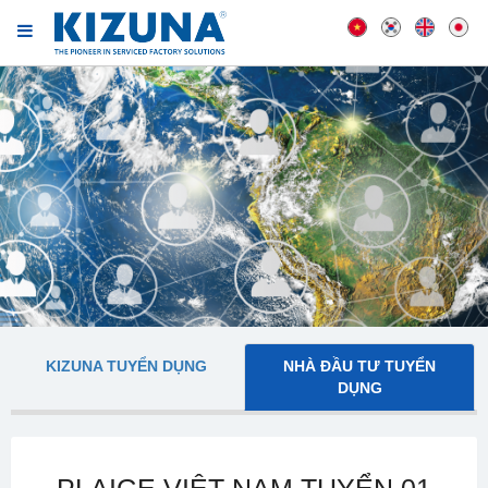
KIZUNA TUYỂN DỤNG
NHÀ ĐẦU TƯ TUYỂN
DỤNG