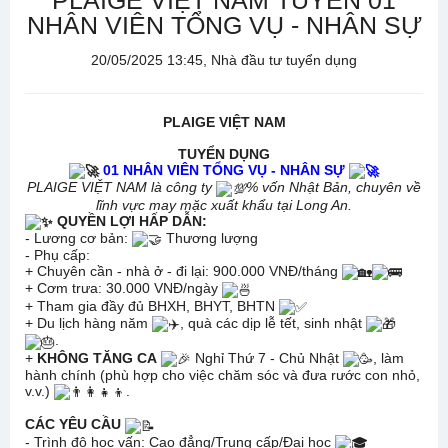
PLAIGE VIỆT NAM TUYỂN 01
NHÂN VIÊN TỔNG VỤ - NHÂN SỰ
20/05/2025 13:45, Nhà đầu tư tuyển dụng
PLAIGE VIỆT NAM
TUYỂN DỤNG
01 NHÂN VIÊN TỔNG VỤ - NHÂN SỰ
PLAIGE VIỆT NAM là công ty
% vốn Nhật Bản, chuyên về
lĩnh vực may mặc xuất khẩu tại Long An.
QUYỀN LỢI HẤP DẪN:
- Lương cơ bản:
Thương lượng
- Phụ cấp:
+ Chuyên cần - nhà ở - đi lại: 900.000 VNĐ/tháng
+ Cơm trưa: 30.000 VNĐ/ngày
+ Tham gia đầy đủ BHXH, BHYT, BHTN
+ Du lịch hàng năm
, quà các dịp lễ tết, sinh nhật
.
+
KHÔNG TĂNG CA
Nghỉ Thứ 7 - Chủ Nhật
, làm
hành chính (phù hợp cho việc chăm sóc và đưa rước con nhỏ,
v.v.)
.
CÁC YÊU CẦU
- Trình độ học vấn: Cao đẳng/Trung cấp/Đại học