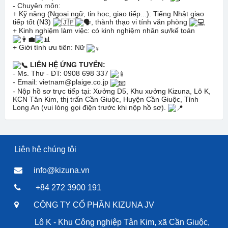
- Chuyên môn:
+ Kỹ năng (Ngoại ngữ, tin học, giao tiếp...): Tiếng Nhật giao
tiếp tốt (N3)
, thành thạo vi tính văn phòng
+ Kinh nghiệm làm việc: có kinh nghiệm nhân sự/kế toán
+ Giới tính ưu tiên: Nữ
LIÊN HỆ ỨNG TUYỂN:
- Ms. Thư - ĐT: 0908 698 337
- Email: vietnam@plaige.co.jp
- Nộp hồ sơ trực tiếp tại: Xưởng D5, Khu xưởng Kizuna, Lô K,
KCN Tân Kim, thị trấn Cần Giuộc, Huyện Cần Giuộc, Tỉnh
Long An (vui lòng gọi điện trước khi nộp hồ sơ).
Liên hệ chúng tôi
info@kizuna.vn
+84 272 3900 191
CÔNG TY CỔ PHẦN KIZUNA JV
Lô K - Khu Công nghiệp Tân Kim, xã Cần Giuộc,