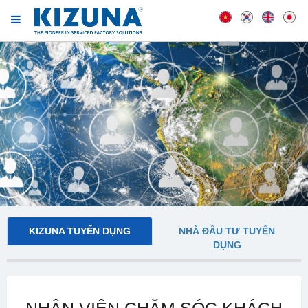
KIZUNA TUYỂN DỤNG
NHÀ ĐẦU TƯ TUYỂN
DỤNG