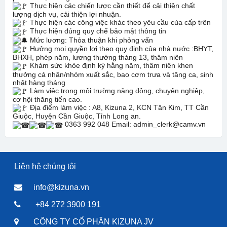
Thực hiện các chiến lược cần thiết để cải thiện chất
lượng dịch vụ, cải thiện lợi nhuận.
Thực hiện các công việc khác theo yêu cầu của cấp trên
Thực hiện đúng quy chế bảo mật thông tin
Mức lương: Thỏa thuận khi phỏng vấn
Hưởng mọi quyền lợi theo quy định của nhà nước :BHYT,
BHXH, phép năm, lương thưởng tháng 13, thâm niên
Khám sức khỏe định kỳ hằng năm, thâm niên khen
thưởng cá nhân/nhóm xuất sắc, bao cơm trưa và tăng ca, sinh
nhật hàng tháng
Làm việc trong môi trường năng động, chuyên nghiệp,
cơ hội thăng tiến cao.
Địa điểm làm việc : A8, Kizuna 2, KCN Tân Kim, TT Cần
Giuộc, Huyện Cần Giuộc, Tỉnh Long an.
0363 992 048 Email: admin_clerk@camv.vn
Liên hệ chúng tôi
info@kizuna.vn
+84 272 3900 191
CÔNG TY CỔ PHẦN KIZUNA JV