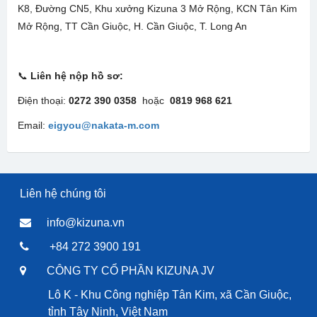
K8, Đường CN5, Khu xưởng Kizuna 3 Mở Rộng, KCN Tân Kim
Mở Rộng, TT Cần Giuộc, H. Cần Giuộc, T. Long An
📞
Liên hệ nộp hồ sơ:
Điện thoại:
0272 390 0358
hoặc
0819 968 621
Email:
eigyou@nakata-m.com
Liên hệ chúng tôi
info@kizuna.vn
+84 272 3900 191
CÔNG TY CỔ PHẦN KIZUNA JV
Lô K - Khu Công nghiệp Tân Kim, xã Cần Giuộc,
tỉnh Tây Ninh, Việt Nam