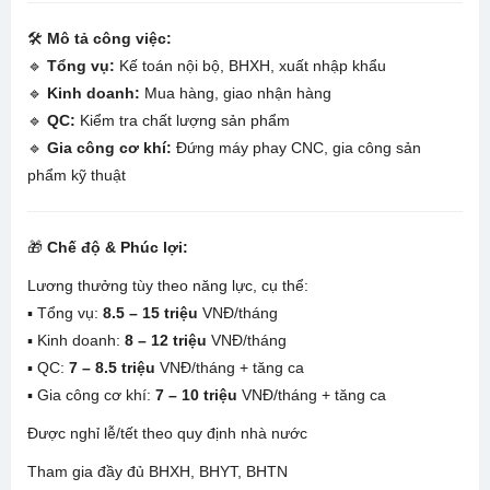
🛠️
Mô tả công việc:
🔹
Tổng vụ:
Kế toán nội bộ, BHXH, xuất nhập khẩu
🔹
Kinh doanh:
Mua hàng, giao nhận hàng
🔹
QC:
Kiểm tra chất lượng sản phẩm
🔹
Gia công cơ khí:
Đứng máy phay CNC, gia công sản
phẩm kỹ thuật
🎁
Chế độ & Phúc lợi:
Lương thưởng tùy theo năng lực, cụ thể:
▪️ Tổng vụ:
8.5 – 15 triệu
VNĐ/tháng
▪️ Kinh doanh:
8 – 12 triệu
VNĐ/tháng
▪️ QC:
7 – 8.5 triệu
VNĐ/tháng + tăng ca
▪️ Gia công cơ khí:
7 – 10 triệu
VNĐ/tháng + tăng ca
Được nghỉ lễ/tết theo quy định nhà nước
Tham gia đầy đủ BHXH, BHYT, BHTN