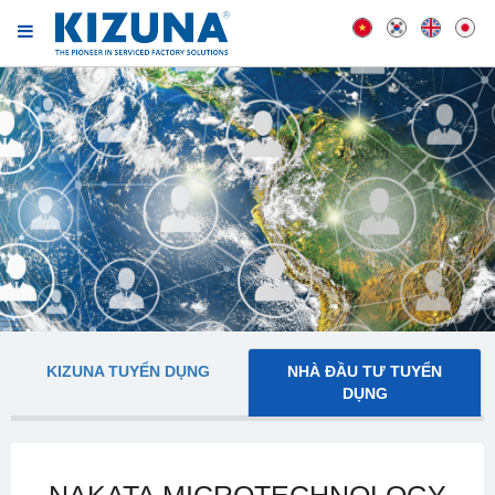
KIZUNA TUYỂN DỤNG
NHÀ ĐẦU TƯ TUYỂN
DỤNG