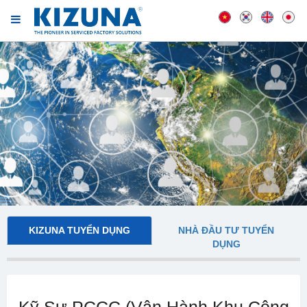
KIZUNA TUYỂN DỤNG
NHÀ ĐẦU TƯ TUYỂN
DỤNG