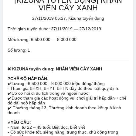
[KIZUNA TUYỂN DỤNG] NHÂN
VIÊN CÂY XANH
27/11/2019 05:27, Kizuna tuyển dụng
Thời gian tuyển dụng: 27/11/2019 — 27/12/2019
Mức lương: 6.500.000 — 8.000.000
Số lượng: 1
❌
KIZUNA tuyển dụng: NHÂN VIÊN CÂY XANH
?
CHẾ ĐỘ HẤP DẪN:
✔️
Lương : 6.500.000 - 8.000.000 triệu đồng/ tháng
- Tham gia BHXH, BHYT, BHTN đầy đủ theo luật quy định.
✔️
Có cơ hội đi du lịch trong và ngoài nước.
✔️
Được tham gia các hoạt động vui chơi giải trí hấp dẫn + chế
độ đãi ngộ hấp dẫn
✔️
Thưởng tháng 13, Thưởng kinh doanh theo kết quả kinh
doanh
⭐
YÊU CẦU:
- Nam, từ 22 – 45 tuổi. Biết đọc, biết viết
- Có sức khỏe tốt, siêng năng, trung thực, chủ động trong