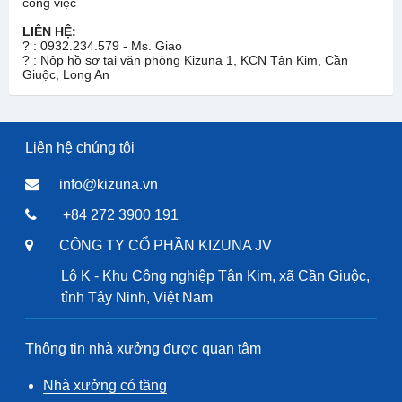
công việc
LIÊN HỆ:
?
: 0932.234.579 - Ms. Giao
?
: Nộp hồ sơ tại văn phòng Kizuna 1, KCN Tân Kim, Cần
Giuộc, Long An
Liên hệ chúng tôi
info@kizuna.vn
+84 272 3900 191
CÔNG TY CỔ PHẦN KIZUNA JV
Lô K - Khu Công nghiệp Tân Kim, xã Cần Giuộc,
tỉnh Tây Ninh, Việt Nam
Thông tin nhà xưởng được quan tâm
Nhà xưởng có tầng