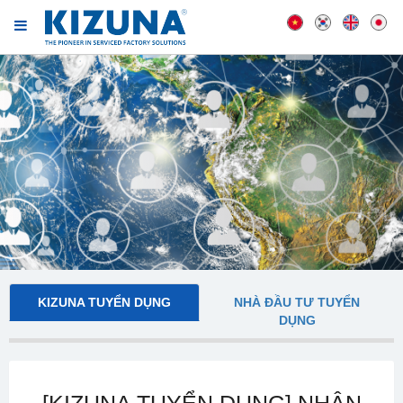
KIZUNA TUYỂN DỤNG
NHÀ ĐẦU TƯ TUYỂN
DỤNG