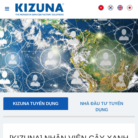
KIZUNA TUYỂN DỤNG
NHÀ ĐẦU TƯ TUYỂN
DỤNG