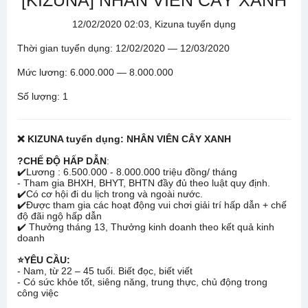
[KIZUNA] NHÂN VIÊN CÂY XANH
12/02/2020 02:03, Kizuna tuyển dụng
Thời gian tuyển dụng: 12/02/2020 — 12/03/2020
Mức lương: 6.000.000 — 8.000.000
Số lượng: 1
❌
KIZUNA tuyển dụng: NHÂN VIÊN CÂY XANH
?
CHẾ ĐỘ HẤP DẪN
:
✔️
Lương : 6.500.000 - 8.000.000 triệu đồng/ tháng
- Tham gia BHXH, BHYT, BHTN đầy đủ theo luật quy định.
✔️
Có cơ hội đi du lịch trong và ngoài nước.
✔️
Được tham gia các hoạt động vui chơi giải trí hấp dẫn + chế
độ đãi ngộ hấp dẫn
✔️
Thưởng tháng 13, Thưởng kinh doanh theo kết quả kinh
doanh
⭐
YÊU CẦU:
- Nam, từ 22 – 45 tuổi. Biết đọc, biết viết
- Có sức khỏe tốt, siêng năng, trung thực, chủ động trong
công việc