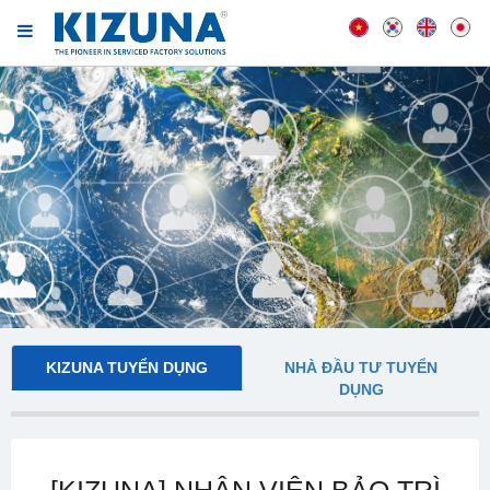
KIZUNA TUYỂN DỤNG
NHÀ ĐẦU TƯ TUYỂN
DỤNG