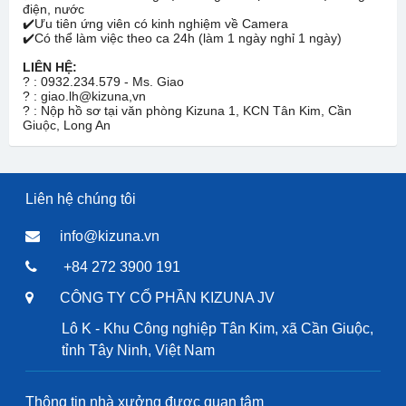
điện, nước
✔️
Ưu tiên ứng viên có kinh nghiệm về Camera
✔️
Có thể làm việc theo ca 24h (làm 1 ngày nghỉ 1 ngày)
LIÊN HỆ:
?
: 0932.234.579 - Ms. Giao
?
: giao.lh@kizuna,vn
?
: Nộp hồ sơ tại văn phòng Kizuna 1, KCN Tân Kim, Cần
Giuộc, Long An
Liên hệ chúng tôi
info@kizuna.vn
+84 272 3900 191
CÔNG TY CỔ PHẦN KIZUNA JV
Lô K - Khu Công nghiệp Tân Kim, xã Cần Giuộc,
tỉnh Tây Ninh, Việt Nam
Thông tin nhà xưởng được quan tâm