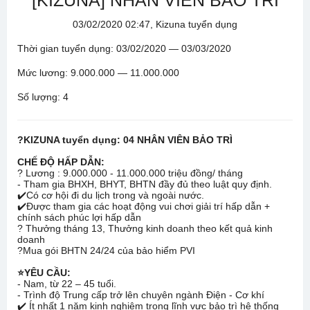
[KIZUNA] NHÂN VIÊN BẢO TRÌ
03/02/2020 02:47, Kizuna tuyển dụng
Thời gian tuyển dụng: 03/02/2020 — 03/03/2020
Mức lương: 9.000.000 — 11.000.000
Số lượng: 4
?
KIZUNA tuyển dụng: 04 NHÂN VIÊN BẢO TRÌ
CHẾ ĐỘ HẤP DẪN:
?
Lương : 9.000.000 - 11.000.000 triệu đồng/ tháng
- Tham gia BHXH, BHYT, BHTN đầy đủ theo luật quy định.
✔️
Có cơ hội đi du lịch trong và ngoài nước.
✔️
Được tham gia các hoạt động vui chơi giải trí hấp dẫn +
chính sách phúc lợi hấp dẫn
?
Thưởng tháng 13, Thưởng kinh doanh theo kết quả kinh
doanh
?
Mua gói BHTN 24/24 của bảo hiểm PVI
⭐
YÊU CẦU:
- Nam, từ 22 – 45 tuổi.
- Trình độ Trung cấp trở lên chuyên ngành Điện - Cơ khí
✔️
Ít nhất 1 năm kinh nghiệm trong lĩnh vực bảo trì hệ thống