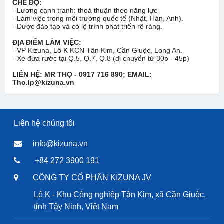
CHẾ ĐỘ:
- Lương cạnh tranh: thoả thuận theo năng lực
- Làm việc trong môi trường quốc tế (Nhật, Hàn, Anh).
- Được đào tạo và có lộ trình phát triển rõ ràng.
ĐỊA ĐIỂM LÀM VIỆC:
- VP Kizuna, Lô K KCN Tân Kim, Cần Giuộc, Long An.
- Xe đưa rước tại Q.5, Q.7, Q.8 (di chuyển từ 30p - 45p)
LIÊN HỆ: MR THỌ - 0917 716 890; EMAIL:
Tho.lp@kizuna.vn
Liên hệ chúng tôi
info@kizuna.vn
+84 272 3900 191
CÔNG TY CỔ PHẦN KIZUNA JV
Lô K - Khu Công nghiệp Tân Kim, xã Cần Giuộc,
tỉnh Tây Ninh, Việt Nam