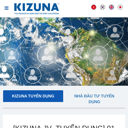
KIZUNA TUYỂN DỤNG
NHÀ ĐẦU TƯ TUYỂN
DỤNG