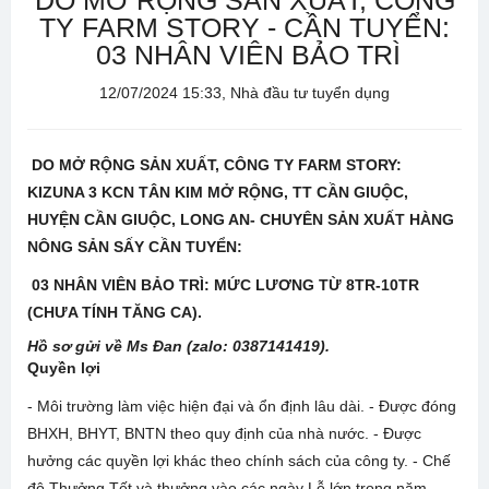
DO MỞ RỘNG SẢN XUẤT, CÔNG
TY FARM STORY - CẦN TUYỂN:
03 NHÂN VIÊN BẢO TRÌ
12/07/2024 15:33, Nhà đầu tư tuyển dụng
DO MỞ RỘNG SẢN XUẤT, CÔNG TY FARM STORY:
KIZUNA 3 KCN TÂN KIM MỞ RỘNG, TT CẦN GIUỘC,
HUYỆN CẦN GIUỘC, LONG AN- CHUYÊN SẢN XUẤT HÀNG
NÔNG SẢN SẤY CẦN TUYỂN:
03 NHÂN VIÊN BẢO TRÌ: MỨC LƯƠNG TỪ 8TR-10TR
(CHƯA TÍNH TĂNG CA).
Hồ sơ gửi về Ms Đan (zalo: 0387141419).
Quyền lợi
- Môi trường làm việc hiện đại và ổn định lâu dài. - Được đóng
BHXH, BHYT, BNTN theo quy định của nhà nước. - Được
hưởng các quyền lợi khác theo chính sách của công ty. - Chế
độ Thưởng Tết và thưởng vào các ngày Lễ lớn trong năm