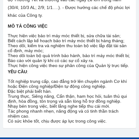
(30/4; 10/3 AL; 2/9; 1/1….). - Được hưởng các chế độ phúc lợi
khác của Công ty.
MÔ TẢ CÔNG VIỆC
Thực hiện việc bảo trì máy móc thiết bị, sửa chữa tài sản;
Biết cách lập kế hoạch bảo trì máy móc thiết bị hàng tháng;
Theo dõi, kiểm tra và nghiệm thu toàn bộ việc lắp đặt tài sản
cố định, máy móc;
Theo dõi toàn bộ quá trình bảo hành, bảo trì máy móc thiết bị;
Báo cáo với quản lý khi có các sự cố xảy ra.
Thực hiện công việc theo sự phân công của Quản lý trực tiếp.
YÊU CẦU
:
Tốt nghiệp trung cấp, cao đẳng trở lên chuyên ngành Cơ khí
hoặc Điện công nghiệp/Điện tự động công nghiệp.
Đặc biệt phải biết hàn.
Trung thực, Siêng năng, Cẩn thận, ham học hỏi, tuân thủ qui
định, hòa đồng, tôn trọng và sẵn lòng hỗ trợ đồng nghiệp.
Nhạy bén trong việc, biết lắng nghe tiếp thu cái mới.
Tác phong nhanh nhẹn, năng động và có tinh thần trách
nhiệm cao.
Có sức khỏe tốt, chịu được áp lực trong công việc.