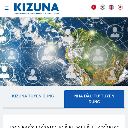
KIZUNA TUYỂN DỤNG
NHÀ ĐẦU TƯ TUYỂN
DỤNG