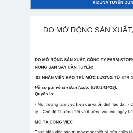
KIZUNA TUYỂN DỤ
DO MỞ RỘNG SẢN XUẤT,
DO MỞ RỘNG SẢN XUẤT, CÔNG TY FARM STORY
NÔNG SẢN SẤY CẦN TUYỂN:
02 NHÂN VIÊN BẢO TRÌ: MỨC LƯƠNG TỪ 8TR-1
Hồ sơ gửi về chị Đan (zalo: 0387141419).
Quyền lợi
- Môi trường làm việc hiện đại và ổn định lâu dài
ty. - Chế độ Thưởng Tết và thưởng vào các ngày Lễ 
MÔ TẢ CÔNG VIỆC
Thực hiện việc bảo trì máy móc thiết bị, sửa chữa tà