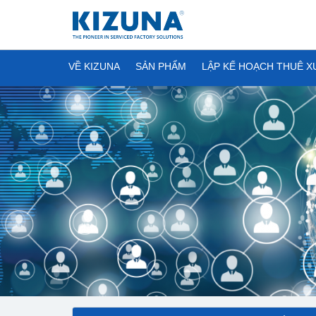
VỀ KIZUNA
SẢN PHẨM
LẬP KẾ HOẠCH THUÊ 