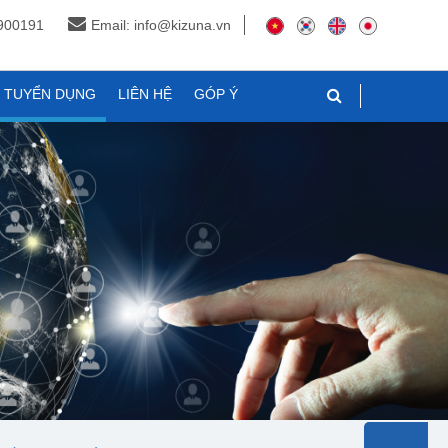
3900191
Email: info@kizuna.vn
N TUYỂN DỤNG
LIÊN HỆ
GÓP Ý