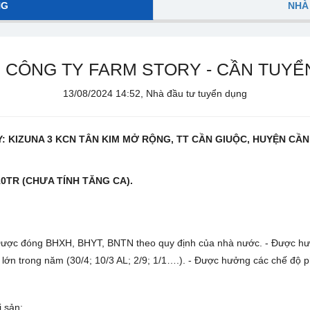
NG
NHÀ
 CÔNG TY FARM STORY - CẦN TUYỂN:
13/08/2024 14:52, Nhà đầu tư tuyển dụng
: KIZUNA 3 KCN TÂN KIM MỞ RỘNG, TT CẦN GIUỘC, HUYỆN CẦ
0TR (CHƯA TÍNH TĂNG CA).
. - Được đóng BHXH, BHYT, BNTN theo quy định của nhà nước. - Được h
lớn trong năm (30/4; 10/3 AL; 2/9; 1/1….). - Được hưởng các chế độ p
i sản;