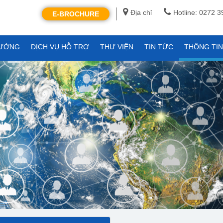
Địa chỉ
Hotline: 0272 
E-BROCHURE
XƯỞNG
DỊCH VỤ HỖ TRỢ
THƯ VIỆN
TIN TỨC
THÔNG TI