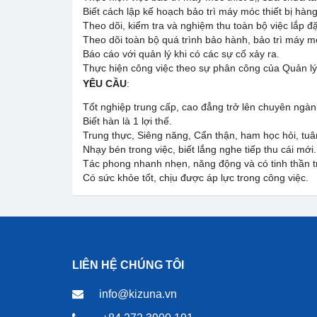
Biết cách lập kế hoạch bảo trì máy móc thiết bị hàn
Theo dõi, kiểm tra và nghiệm thu toàn bộ việc lắp đ
Theo dõi toàn bộ quá trình bảo hành, bảo trì máy móc
Báo cáo với quản lý khi có các sự cố xảy ra.
Thực hiện công việc theo sự phân công của Quản lý 
YÊU CẦU
:
Tốt nghiệp trung cấp, cao đẳng trở lên chuyên ngà
Biết hàn là 1 lợi thế.
Trung thực, Siêng năng, Cẩn thận, ham học hỏi, tuân
Nhạy bén trong việc, biết lắng nghe tiếp thu cái mới.
Tác phong nhanh nhẹn, năng động và có tinh thần t
Có sức khỏe tốt, chịu được áp lực trong công việc.
LIÊN HỆ CHÚNG TÔI
info@kizuna.vn