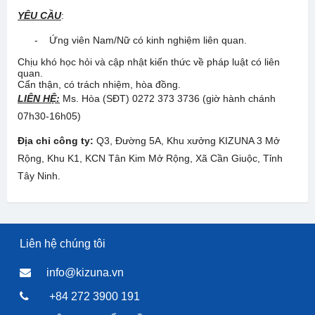
YÊU CẦU
:
- Ứng viên Nam/Nữ có kinh nghiệm liên quan.
Chịu khó học hỏi và cập nhật kiến thức về pháp luật có liên
quan.
Cẩn thận, có trách nhiệm, hòa đồng.
LIÊN HỆ:
Ms. Hòa (SĐT) 0272 373 3736 (giờ hành chánh
07h30-16h05)
Địa chỉ công ty:
Q3, Đường 5A, Khu xưởng KIZUNA 3 Mở
Rộng, Khu K1, KCN Tân Kim Mở Rộng, Xã Cần Giuộc, Tỉnh
Tây Ninh.
Liên hệ chúng tôi
info@kizuna.vn
+84 272 3900 191