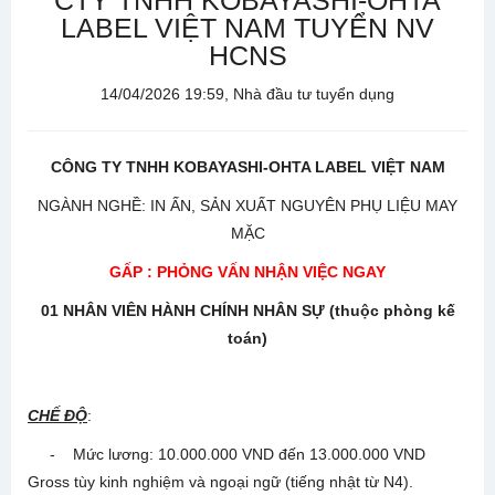
CTY TNHH KOBAYASHI-OHTA
LABEL VIỆT NAM TUYỂN NV
HCNS
14/04/2026 19:59, Nhà đầu tư tuyển dụng
CÔNG TY
TNHH KOBAYASHI-OHTA LABEL VIỆT NAM
NGÀNH NGHỀ: IN ẤN, SẢN XUẤT NGUYÊN PHỤ LIỆU MAY
MẶC
GẤP :
PHỎNG VẤN NHẬN VIỆC NGAY
01 NHÂN VIÊN HÀNH CHÍNH NHÂN S
Ự (thuộc phòng kế
toán)
CHẾ ĐỘ
:
- Mức lương: 10.000.000 VND đến 13.000.000 VND
Gross tùy kinh nghiệm và ngoại ngữ (tiếng nhật từ N4).