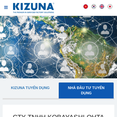
KIZUNA TUYỂN DỤNG
NHÀ ĐẦU TƯ TUYỂN
DỤNG