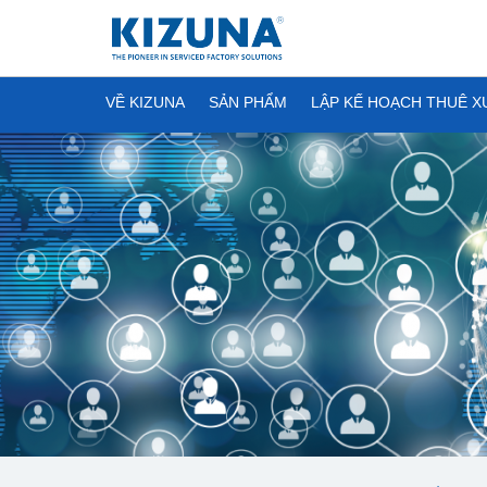
VỀ KIZUNA
SẢN PHẨM
LẬP KẾ HOẠCH THUÊ 