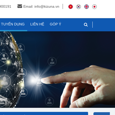
3900191
Email: info@kizuna.vn
N TUYỂN DỤNG
LIÊN HỆ
GÓP Ý