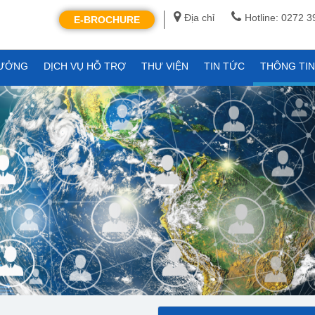
Địa chỉ
Hotline: 0272 
E-BROCHURE
XƯỞNG
DỊCH VỤ HỖ TRỢ
THƯ VIỆN
TIN TỨC
THÔNG TI