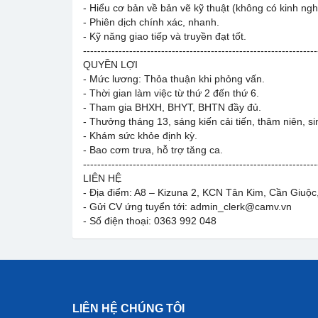
- Hiểu cơ bản về bản vẽ kỹ thuật (không có kinh ng
- Phiên dịch chính xác, nhanh.
- Kỹ năng giao tiếp và truyền đạt tốt.
------------------------------------------------------------------
QUYỀN LỢI
- Mức lương: Thỏa thuận khi phỏng vấn.
- Thời gian làm việc từ thứ 2 đến thứ 6.
- Tham gia BHXH, BHYT, BHTN đầy đủ.
- Thưởng tháng 13, sáng kiến cải tiến, thâm niên, si
- Khám sức khỏe định kỳ.
- Bao cơm trưa, hỗ trợ tăng ca.
------------------------------------------------------------------
LIÊN HỆ
- Địa điểm: A8 – Kizuna 2, KCN Tân Kim, Cần Giuộc
- Gửi CV ứng tuyển tới: admin_clerk@camv.vn
- Số điện thoại: 0363 992 048
LIÊN HỆ CHÚNG TÔI