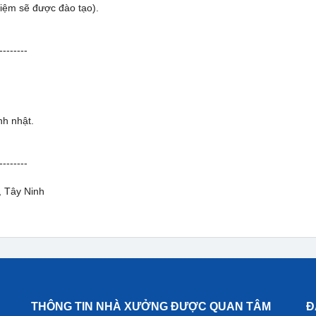
hiệm sẽ được đào tạo).
--------
nh nhật.
--------
, Tây Ninh
THÔNG TIN NHÀ XƯỞNG ĐƯỢC QUAN TÂM
Đ