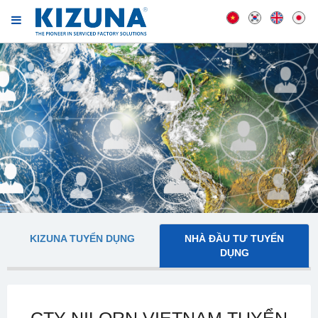
KIZUNA TUYỂN DỤNG
NHÀ ĐẦU TƯ TUYỂN
DỤNG