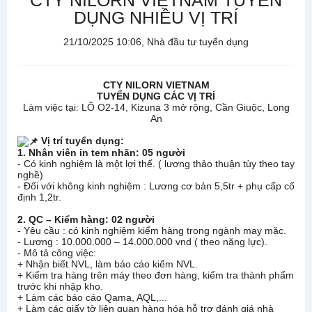
CTY NILORN VIETNAM TUYỂN
DỤNG NHIỀU VỊ TRÍ
21/10/2025 10:06, Nhà đầu tư tuyển dụng
CTY NILORN VIETNAM
TUYỂN DỤNG CÁC VỊ TRÍ
Làm việc tại: LÔ O2-14, Kizuna 3 mở rộng, Cần Giuộc, Long
An
Vị trí tuyển dụng:
1. Nhân viên in tem nhãn: 05 người
- Có kinh nghiệm là một lợi thế. ( lương thảo thuận tùy theo tay
nghề)
- Đối với không kinh nghiệm : Lương cơ bản 5,5tr + phụ cấp cố
định 1,2tr.
2. QC – Kiểm hàng: 02 người
- Yêu cầu : có kinh nghiệm kiểm hàng trong ngành may mặc.
- Lương : 10.000.000 – 14.000.000 vnd ( theo năng lực).
- Mô tả công việc:
+ Nhận biết NVL, làm báo cáo kiểm NVL.
+ Kiểm tra hàng trên máy theo đơn hàng, kiểm tra thành phẩm
trước khi nhập kho.
+ Làm các báo cáo Qama, AQL,...
+ Làm các giấy tờ liên quan hàng hóa hỗ trợ đánh giá nhà