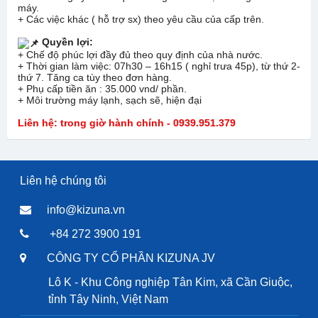
máy.
+ Các việc khác ( hỗ trợ sx) theo yêu cầu của cấp trên.
Quyền lợi:
+ Chế độ phúc lợi đầy đủ theo quy định của nhà nước.
+ Thời gian làm việc: 07h30 – 16h15 ( nghỉ trưa 45p), từ thứ 2-
thứ 7. Tăng ca tùy theo đơn hàng.
+ Phụ cấp tiền ăn : 35.000 vnd/ phần.
+ Môi trường máy lạnh, sạch sẽ, hiện đại
Liên hệ: trong giờ hành chính - 0939.951.379
Liên hệ chúng tôi
info@kizuna.vn
+84 272 3900 191
CÔNG TY CỔ PHẦN KIZUNA JV
Lô K - Khu Công nghiệp Tân Kim, xã Cần Giuộc,
tỉnh Tây Ninh, Việt Nam