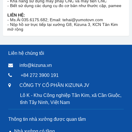
- Khả năng sử dụng máy phay CNC và máy tiện CNC
- Biết sử dụng các dụng cụ đo cơ bản như thước cặp, pamee
LIÊN HỆ:
- Ms.Ái 035.6175.682; Email: tehai@yumotovn.com
- Nộp hồ sơ trực tiếp tại xưởng G8, Kizuna 3, KCN Tân Kim
mở rộng
Liên hệ chúng tôi
info@kizuna.vn
+84 272 3900 191
CÔNG TY CỔ PHẦN KIZUNA JV
Lô K - Khu Công nghiệp Tân Kim, xã Cần Giuộc,
tỉnh Tây Ninh, Việt Nam
Thông tin nhà xưởng được quan tâm
Nhà xưởng có tầng