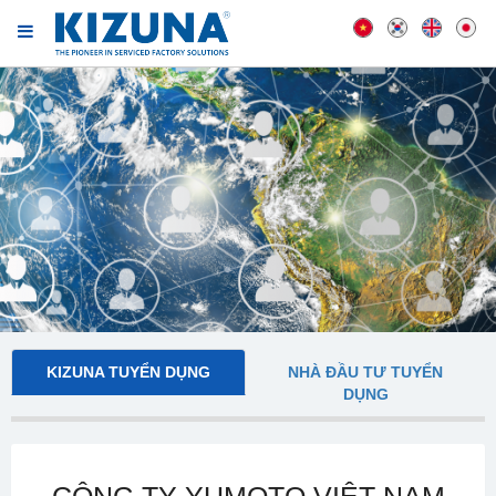
KIZUNA TUYỂN DỤNG
NHÀ ĐẦU TƯ TUYỂN
DỤNG