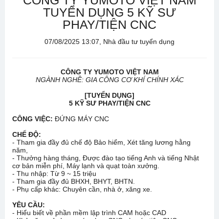
CÔNG TY YUMOTO VIỆT NAM
TUYỂN DỤNG 5 KỸ SƯ
PHAY/TIỆN CNC
07/08/2025 13:07, Nhà đầu tư tuyển dụng
CÔNG TY YUMOTO VIỆT NAM
NGÀNH NGHỀ: GIA CÔNG CƠ KHÍ CHÍNH XÁC
[TUYỂN DỤNG]
5 KỸ SƯ PHAY/TIỆN CNC
CÔNG VIỆC:
ĐỨNG MÁY CNC
CHẾ ĐỘ:
- Tham gia đầy đủ chế độ Bảo hiểm, Xét tăng lương hằng
năm,
- Thưởng hàng tháng, Được đào tạo tiếng Anh và tiếng Nhật
cơ bản miễn phí, Máy lạnh và quạt toàn xưởng.
- Thu nhập: Từ 9 ~ 15 triệu
- Tham gia đầy đủ BHXH, BHYT, BHTN.
- Phụ cấp khác: Chuyên cần, nhà ở, xăng xe.
YÊU CẦU:
- Hiểu biết về phần mềm lập trình CAM hoặc CAD