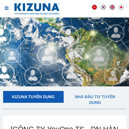
KIZUNA TUYỂN DỤNG
NHÀ ĐẦU TƯ TUYỂN
DỤNG