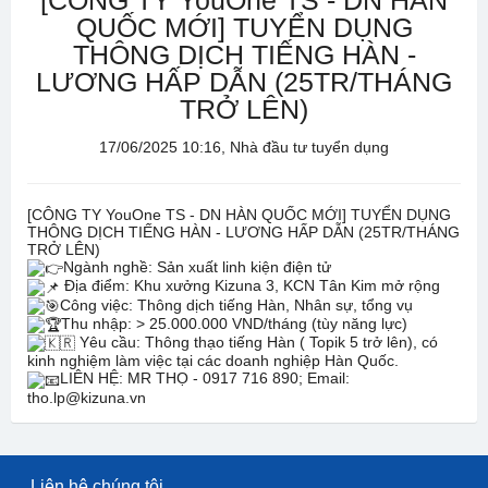
[CÔNG TY YouOne TS - DN HÀN
QUỐC MỚI] TUYỂN DỤNG
THÔNG DỊCH TIẾNG HÀN -
LƯƠNG HẤP DẪN (25TR/THÁNG
TRỞ LÊN)
17/06/2025 10:16, Nhà đầu tư tuyển dụng
[CÔNG TY YouOne TS - DN HÀN QUỐC MỚI] TUYỂN DỤNG
THÔNG DỊCH TIẾNG HÀN - LƯƠNG HẤP DẪN (25TR/THÁNG
TRỞ LÊN)
Ngành nghề: Sản xuất linh kiện điện tử
Địa điểm: Khu xưởng Kizuna 3, KCN Tân Kim mở rộng
Công việc: Thông dịch tiếng Hàn, Nhân sự, tổng vụ
Thu nhập: > 25.000.000 VND/tháng (tùy năng lực)
Yêu cầu: Thông thạo tiếng Hàn ( Topik 5 trở lên), có
kinh nghiệm làm việc tại các doanh nghiệp Hàn Quốc.
LIÊN HỆ: MR THỌ - 0917 716 890; Email:
tho.lp@kizuna.vn
Liên hệ chúng tôi