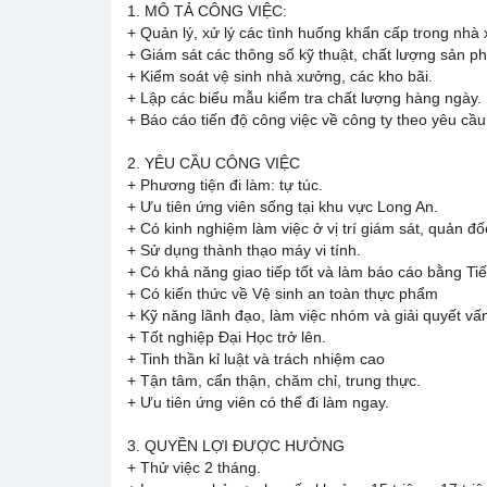
1. MÔ TẢ CÔNG VIỆC:
+ Quản lý, xử lý các tình huống khẩn cấp trong nhà
+ Giám sát các thông số kỹ thuật, chất lượng sản p
+ Kiểm soát vệ sinh nhà xưởng, các kho bãi.
+ Lập các biểu mẫu kiểm tra chất lượng hàng ngày.
+ Báo cáo tiến độ công việc về công ty theo yêu cầu
2. YÊU CẦU CÔNG VIỆC
+ Phương tiện đi làm: tự túc.
+ Ưu tiên ứng viên sống tại khu vực Long An.
+ Có kinh nghiệm làm việc ở vị trí giám sát, quản 
+ Sử dụng thành thạo máy vi tính.
+ Có khả năng giao tiếp tốt và làm báo cáo bằng Ti
+ Có kiến thức về Vệ sinh an toàn thực phẩm
+ Kỹ năng lãnh đạo, làm việc nhóm và giải quyết vấ
+ Tốt nghiệp Đại Học trở lên.
+ Tinh thần kỉ luật và trách nhiệm cao
+ Tận tâm, cẩn thận, chăm chỉ, trung thực.
+ Ưu tiên ứng viên có thể đi làm ngay.
3. QUYỀN LỢI ĐƯỢC HƯỞNG
+ Thử việc 2 tháng.