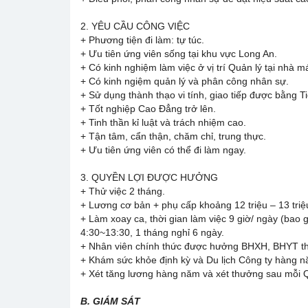
2. YÊU CẦU CÔNG VIỆC
+ Phương tiện đi làm: tự túc.
+ Ưu tiên ứng viên sống tại khu vực Long An.
+ Có kinh nghiệm làm việc ở vị trí Quản lý tại nhà 
+ Có kinh ngiệm quản lý và phân công nhân sự.
+ Sử dụng thành thạo vi tính, giao tiếp được bằng T
+ Tốt nghiệp Cao Đẳng trở lên.
+ Tinh thần kỉ luật và trách nhiệm cao.
+ Tận tâm, cẩn thận, chăm chỉ, trung thực.
+ Ưu tiên ứng viên có thể đi làm ngay.
3. QUYỀN LỢI ĐƯỢC HƯỞNG
+ Thử việc 2 tháng.
+ Lương cơ bản + phụ cấp khoảng 12 triệu – 13 triệ
+ Làm xoay ca, thời gian làm việc 9 giờ/ ngày (bao g
4:30~13:30, 1 tháng nghỉ 6 ngày.
+ Nhân viên chính thức được hưởng BHXH, BHYT the
+ Khám sức khỏe định kỳ và Du lịch Công ty hàng n
+ Xét tăng lương hàng năm và xét thưởng sau mỗi Q
B. GIÁM SÁT