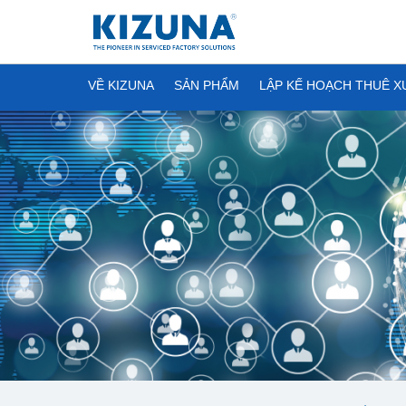
VỀ KIZUNA
SẢN PHẨM
LẬP KẾ HOẠCH THUÊ 