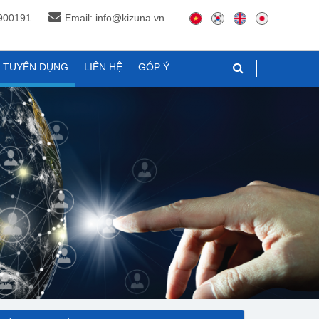
3900191
Email: info@kizuna.vn
N TUYỂN DỤNG
LIÊN HỆ
GÓP Ý