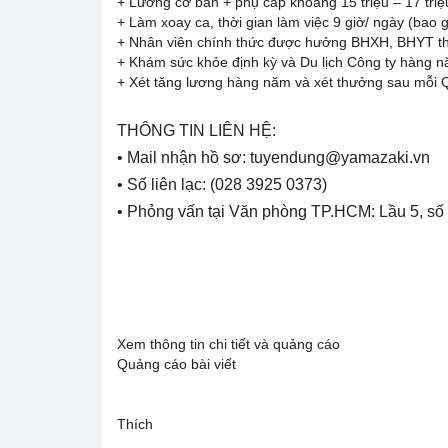
+ Lương cơ bản + phụ cấp khoảng 15 triệu – 17 triệ
+ Làm xoay ca, thời gian làm việc 9 giờ/ ngày (bao g
+ Nhân viên chính thức được hưởng BHXH, BHYT the
+ Khám sức khỏe định kỳ và Du lịch Công ty hàng n
+ Xét tăng lương hàng năm và xét thưởng sau mỗi Q
THÔNG TIN LIÊN HỆ:
• Mail nhận hồ sơ: tuyendung@yamazaki.vn
• Số liên lạc: (028 3925 0373)
• Phỏng vấn tại Văn phòng TP.HCM: Lầu 5, s
Xem thông tin chi tiết và quảng cáo
Quảng cáo bài viết
Thích