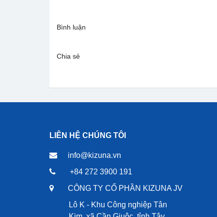
Bình luận
Chia sẻ
LIÊN HỆ CHÚNG TÔI
info@kizuna.vn
+84 272 3900 191
CÔNG TY CỔ PHẦN KIZUNA JV
Lô K - Khu Công nghiệp Tân
Kim, xã Cần Giuộc, tỉnh Tây