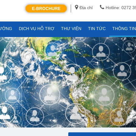
Địa chỉ
Hotline: 0272 
E-BROCHURE
XƯỞNG
DỊCH VỤ HỖ TRỢ
THƯ VIỆN
TIN TỨC
THÔNG TI