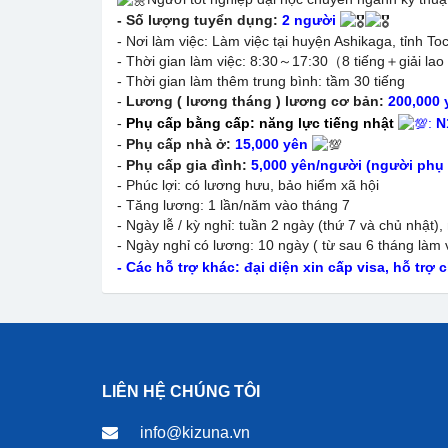
- Số lượng tuyển dụng:
2 người
- Nơi làm việc: Làm việc tại huyện Ashikaga, tỉnh Toc
- Thời gian làm việc: 8:30～17:30（8 tiếng＋giải lao
- Thời gian làm thêm trung bình: tầm 30 tiếng
-
Lương ( lương tháng ) lương cơ bản:
200,000
-
Phụ cấp bằng cấp: năng lực tiếng nhật
:
N
-
Phụ cấp nhà ở:
15,000 yên
-
Phụ cấp gia đình:
5,000 yên/người (người phụ 
- Phúc lợi: có lương hưu, bảo hiểm xã hội
- Tăng lương: 1 lần/năm vào tháng 7
- Ngày lễ / kỳ nghỉ: tuần 2 ngày (thứ 7 và chủ nhật
- Ngày nghỉ có lương: 10 ngày ( từ sau 6 tháng làm 
- Các hỗ trợ khác: đại diện xin cấp visa, hỗ trợ ch
LIÊN HỆ CHÚNG TÔI
info@kizuna.vn