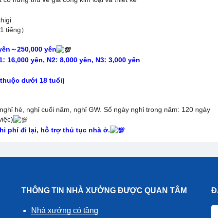
higi
 1 tiếng）
 yên～250,000 yên
1: 16,000 yên, N2: 8,000 yên, N3: 3,000 yên
thuộc dưới 18 tuổi)
), nghỉ hè, nghỉ cuối năm, nghỉ GW. Số ngày nghỉ trong năm: 120 ngày
việc)
i phí đi lại, hỗ trợ thủ tục nhà ở.
THÔNG TIN NHÀ XƯỞNG ĐƯỢC QUAN TÂM
Đ
Nhà xưởng có tầng