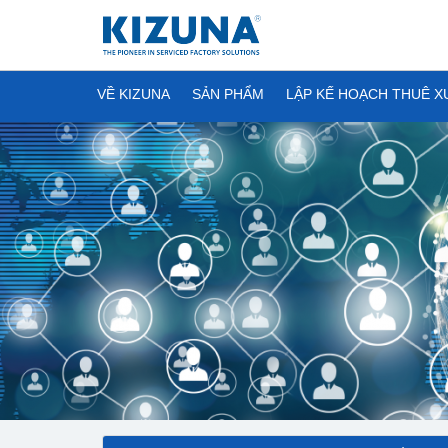
VỀ KIZUNA
SẢN PHẨM
LẬP KẾ HOẠCH THUÊ 