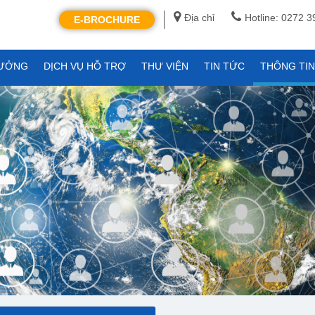
Địa chỉ
Hotline: 0272 
E-BROCHURE
XƯỞNG
DỊCH VỤ HỖ TRỢ
THƯ VIỆN
TIN TỨC
THÔNG TI