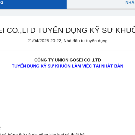
NG
NHÀ
I CO.,LTD TUYỂN DỤNG KỸ SƯ KHUÔ
21/04/2025 20:22, Nhà đầu tư tuyển dụng
CÔNG TY UNION GOSEI CO.,LTD
TUYỂN DỤNG KỸ SƯ KHUÔN LÀM VIỆC TẠI NHẬT BẢN
C
có hứng thú về gia công kim loại và thiết kế