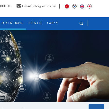
3900191
Email: info@kizuna.vn
N TUYỂN DỤNG
LIÊN HỆ
GÓP Ý