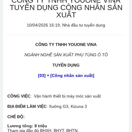
CÔNG TY TNHH YOUONE VINA
TUYỂN DỤNG CÔNG NHÂN SẢN
XUẤT
10/04/2026 16:19, Nhà đầu tư tuyển dụng
CÔNG TY TNHH YOUONE VINA
NGÀNH NGHỀ SẢN XUẤT PHỤ TÙNG Ô TÔ
TUYỂN DỤNG
[0
3
] + [Công nhân sản xuất]
CÔNG VIỆC
: Vận hành thiết bị máy móc sản xuất
ĐỊA ĐIỂM LÀM VIỆC
: Xưởng G3, Kizuna 3
CHẾ ĐỘ
:
L
ương tổng
:
8
triệu
Tham gia đầy đủ BHXH, BHYT, BHTN.