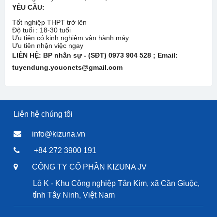
YÊU CẦU:
Tốt nghiệp THPT trở lên
Độ tuổi : 18-30 tuổi
Ưu tiên có kinh nghiệm vận hành máy
Ưu tiên nhận việc ngay
LIÊN HỆ:
BP nhân sự - (SĐT)
0973 904 528
; Email:
tuyendung.youonets@gmail.com
Liên hệ chúng tôi
info@kizuna.vn
+84 272 3900 191
CÔNG TY CỔ PHẦN KIZUNA JV
Lô K - Khu Công nghiệp Tân Kim, xã Cần Giuộc,
tỉnh Tây Ninh, Việt Nam