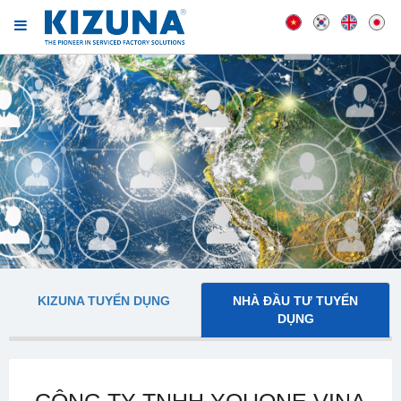
KIZUNA TUYỂN DỤNG
NHÀ ĐẦU TƯ TUYỂN
DỤNG