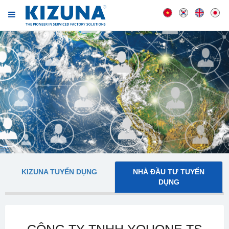
KIZUNA TUYỂN DỤNG
NHÀ ĐẦU TƯ TUYỂN
DỤNG