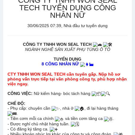
CÔNG TY TNHH WON SEAL
TECH TUYỂN DỤNG CÔNG
NHÂN NỮ
30/06/2025 07:39, Nhà đầu tư tuyển dụng
CÔNG TY TNHH WON SEAL TECH
NGÀNH NGHỀ SẢN XUẤT PHỤ TÙNG Ô TÔ
TUYỂN DỤNG
8 CÔNG NHÂN NỮ
CTY TNHH WON SEAL TECH cần tuyển gấp. Nộp hồ sơ
phỏng vấn trực tiếp tại văn phòng công ty, phù hợp nhận
việc ngay.
CÔNG VIỆC:
Nữ kiểm hàng- bóc tách hàng
CHẾ ĐỘ:
- Phụ cấp: chuyên cần
, nhà ở
, đi lại hàng tháng
.
- Tiền cơm mỗi ca chính
và tiền cơm tăng ca
.
- Được nghỉ chủ nhật hàng tuần.
- Có đăng ký tăng ca.
- Nhiều khoản phúc lợi khác của công ty và công đoàn.