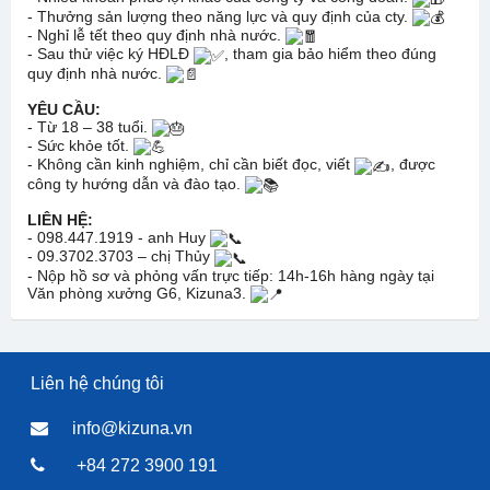
- Thưởng sản lượng theo năng lực và quy định của cty.
- Nghỉ lễ tết theo quy định nhà nước.
- Sau thử việc ký HĐLĐ
, tham gia bảo hiểm theo đúng
quy định nhà nước.
YÊU CẦU:
- Từ 18 – 38 tuổi.
- Sức khỏe tốt.
- Không cần kinh nghiệm, chỉ cần biết đọc, viết
, được
công ty hướng dẫn và đào tạo.
LIÊN HỆ:
- 098.447.1919 - anh Huy
- 09.3702.3703 – chị Thủy
- Nộp hồ sơ và phỏng vấn trực tiếp: 14h-16h hàng ngày tại
Văn phòng xưởng G6, Kizuna3.
Liên hệ chúng tôi
info@kizuna.vn
+84 272 3900 191