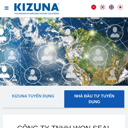
KIZUNA TUYỂN DỤNG
NHÀ ĐẦU TƯ TUYỂN
DỤNG