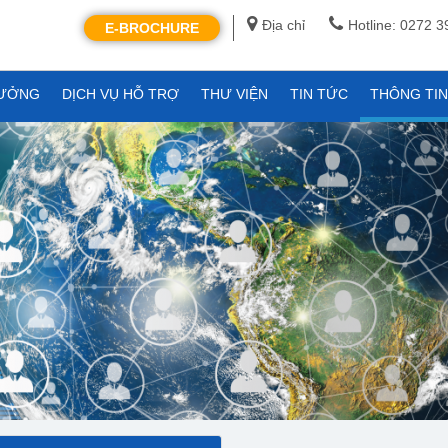
Địa chỉ
Hotline: 0272 
E-BROCHURE
XƯỞNG
DỊCH VỤ HỖ TRỢ
THƯ VIỆN
TIN TỨC
THÔNG TI