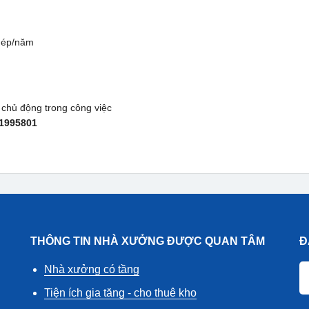
hép/năm
 chủ động trong công việc
11995801
THÔNG TIN NHÀ XƯỞNG ĐƯỢC QUAN TÂM
Đ
Nhà xưởng có tầng
Tiện ích gia tăng - cho thuê kho