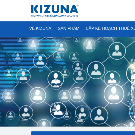
VỀ KIZUNA
SẢN PHẨM
LẬP KẾ HOẠCH THUÊ 