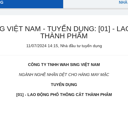
NG
NHÀ
 VIỆT NAM - TUYỂN DỤNG: [01] - 
THÀNH PHẨM
11/07/2024 14:15, Nhà đầu tư tuyển dụng
CÔNG TY TNHH WAH SING VIỆT NAM
NGÀNH NGHỀ NHÃN DỆT CHO HÀNG MAY MẶC
TUYỂN DỤNG
[01] - LAO ĐỘNG PHỔ THÔNG CẮT THÀNH PHẨM