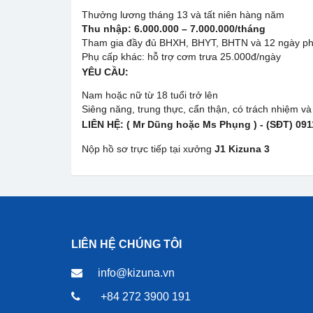
Thưởng lương tháng 13 và tất niên hàng năm
Thu nhập: 6.000.000 – 7.000.000/tháng
Tham gia đầy đủ BHXH, BHYT, BHTN và 12 ngày p
Phụ cấp khác: hỗ trợ cơm trưa 25.000đ/ngày
YÊU CẦU:
Nam hoặc nữ từ 18 tuổi trở lên
Siêng năng, trung thực, cẩn thận, có trách nhiệm và
LIÊN HỆ:
( Mr Dũng hoặc Ms Phụng ) - (SĐT) 09
Nộp hồ sơ trực tiếp tại xưởng
J1 Kizuna 3
LIÊN HỆ CHÚNG TÔI
info@kizuna.vn
+84 272 3900 191