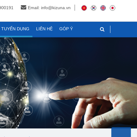
3900191
Email: info@kizuna.vn
N TUYỂN DỤNG
LIÊN HỆ
GÓP Ý