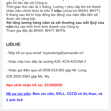
gắn bó lâu dài với Công ty.
Thời gian thử việc là 1 tháng, Lương + phụ cấp khi trở thành
nhân viên chính thức là trên
7 triệu
(chưa trừ BHXH, BHYT).
6 tháng sau khi kí hợp đồng lao động của năm đầu tiên sẽ
được xét nâng bậc.
Xét tăng lương hàng năm và xét thưởng sau mỗi Quý
của
năm
tùy vào tình hình kinh doanh của Công ty.
Tham gia đầy đủ BHXH, BHYT, BHTN.
LIÊN HỆ
:
- Nộp hồ sơ qua email “tuyendung@yamazaki.vn”
- Hoặc nộp trực tiếp tại xưởng K20, KCN KIZUNA 3
- Hoặc gọi điện qua số 0938.019.882 gặp Mr. Long,
028.3925.0383 gặp Ms. My.
Hạn chót nhận hồ sơ: 31/10/2025
Hồ sơ xin việc
: Đơn xin việc, SYLL, CCCD có thị thực, và
1 ảnh 3x4