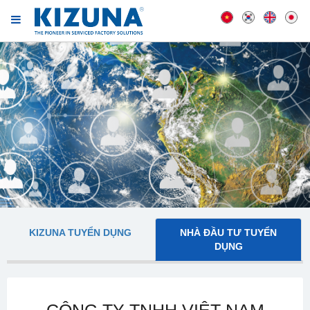
KIZUNA TUYỂN DỤNG
NHÀ ĐẦU TƯ TUYỂN
DỤNG