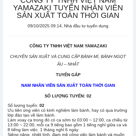
CÔNG TY TNHH VIỆT NAM
YAMAZAKI TUYỂN NHÂN VIÊN
SẢN XUẤT TOÀN THỜI GIAN
09/10/2025 09:14, Nhà đầu tư tuyển dụng
CÔNG TY TNHH VIỆT NAM YAMAZAKI
CHUYÊN SẢN XUẤT VÀ CUNG CẤP BÁNH MÌ, BÁNH NGỌT
ÂU – NHẬT
TUYỂN GẤP
NAM NHÂN VIÊN SẢN XUẤT TOÀN THỜI GIAN
SỐ LƯỢNG TUYỂN:
02
Số lượng tuyển:
02
Ưu tiên ứng viên có kinh nghiệm làm bánh, hay có qua trường
lớp đào tạo về làm bánh.
Làm xoay ca trong đó có ca sớm từ 03:00 ~ 12:00, ca chiều từ
13:00 ~ 22:00, mỗi ca 9 tiếng bao gồm 1 tiếng nghỉ giữa ca và
8 tiếng làm việc. 1 tháng nghỉ 6 ngày.
Siêng năng, nhiệt tình, đam mê công việc làm bánh và muốn