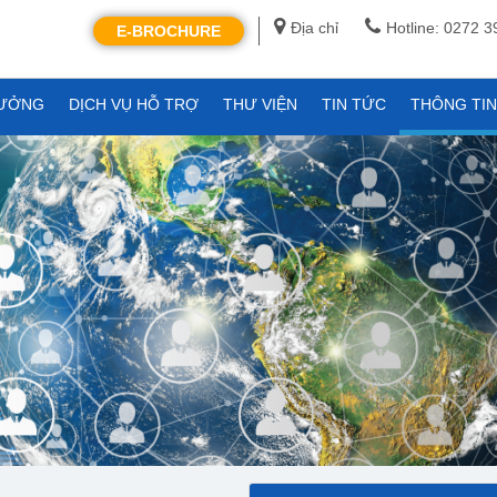
Địa chỉ
Hotline: 0272 
E-BROCHURE
XƯỞNG
DỊCH VỤ HỖ TRỢ
THƯ VIỆN
TIN TỨC
THÔNG TI