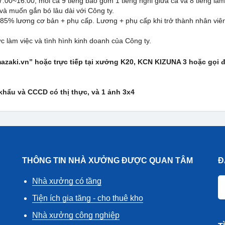
:00~16:00, mỗi ca 9 tiếng bao gồm 1 tiếng nghỉ giữa ca và 8 tiếng làm 
và muốn gắn bó lâu dài với Công ty.
à 85% lương cơ bản + phụ cấp. Lương + phụ cấp khi trở thành nhân viên 
 làm việc và tình hình kinh doanh của Công ty.
zaki.vn” hoặc trực tiếp tại xưởng K20, KCN KIZUNA 3 hoặc gọi 
khẩu và CCCD có thị thực, và 1 ảnh 3x4
THÔNG TIN NHÀ XƯỞNG ĐƯỢC QUAN TÂM
Đ
Nhà xưởng có tầng
Tiện ích gia tăng - cho thuê kho
Nhà xưởng công nghiệp