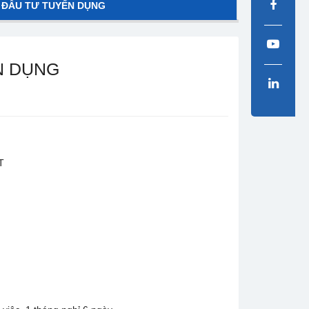
 ĐẦU TƯ TUYỂN DỤNG
N DỤNG
T