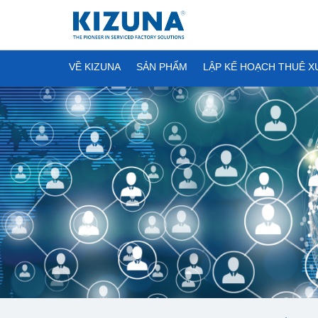
VỀ KIZUNA
SẢN PHẨM
LẬP KẾ HOẠCH THUÊ 