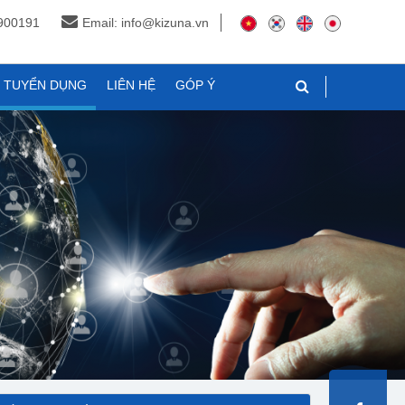
3900191
Email: info@kizuna.vn
N TUYỂN DỤNG
LIÊN HỆ
GÓP Ý