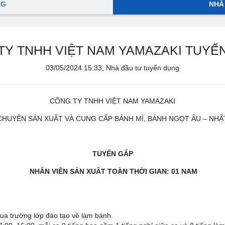
NG
NHÀ
TY TNHH VIỆT NAM YAMAZAKI TUYỂ
03/05/2024 15:33, Nhà đầu tư tuyển dụng
CÔNG TY TNHH VIỆT NAM YAMAZAKI
CHUYÊN SẢN XUẤT VÀ CUNG CẤP BÁNH MÌ, BÁNH NGỌT ÂU – NHẬ
TUYỂN
GẤP
NHÂN VIÊN SẢN XUẤT TOÀN THỜI GIAN: 01 NAM
ua trường lớp đào tạo về làm bánh.