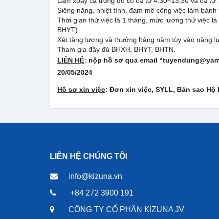
Làm xoay ca trong đó có ca từ 4:30~13:30 và ca từ 7
Siêng năng, nhiệt tình, đam mê công việc làm bánh 
Thời gian thử việc là 1 tháng, mức lương thử việc l
BHYT).
Xét tăng lương và thưởng hàng năm tùy vào năng lực
Tham gia đầy đủ BHXH, BHYT, BHTN.
LIÊN HỆ
: nộp hồ sơ qua email “tuyendung@yama
20/05/
202
4
Hồ sơ xin việc
: Đơn xin việc, SYLL, Bản sao Hộ 
LIÊN HỆ CHÚNG TÔI
info@kizuna.vn
+84 272 3900 191
CÔNG TY CỔ PHẦN KIZUNA JV