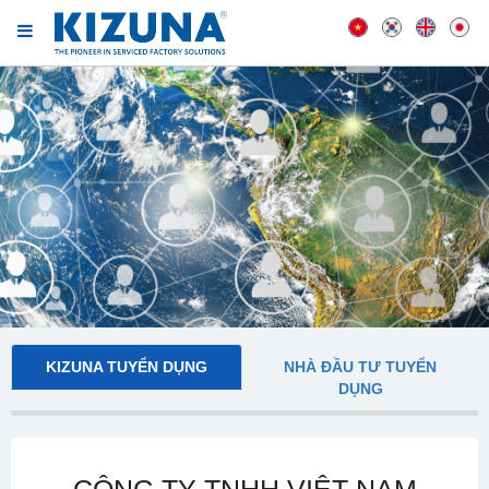
KIZUNA TUYỂN DỤNG
NHÀ ĐẦU TƯ TUYỂN
DỤNG