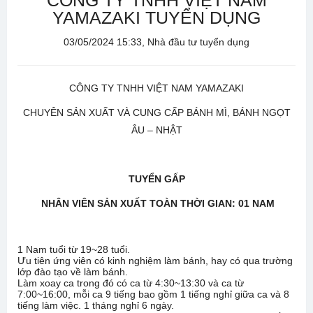
CÔNG TY TNHH VIỆT NAM
YAMAZAKI TUYỂN DỤNG
03/05/2024 15:33, Nhà đầu tư tuyển dụng
CÔNG TY TNHH VIỆT NAM YAMAZAKI
CHUYÊN SẢN XUẤT VÀ CUNG CẤP BÁNH MÌ, BÁNH NGỌT
ÂU – NHẬT
TUYỂN
GẤP
NHÂN VIÊN SẢN XUẤT TOÀN THỜI GIAN: 01 NAM
1 Nam tuổi từ 19~28 tuổi.
Ưu tiên ứng viên có kinh nghiệm làm bánh, hay có qua trường
lớp đào tạo về làm bánh.
Làm xoay ca trong đó có ca từ 4:30~13:30 và ca từ
7:00~16:00, mỗi ca 9 tiếng bao gồm 1 tiếng nghỉ giữa ca và 8
tiếng làm việc. 1 tháng nghỉ 6 ngày.