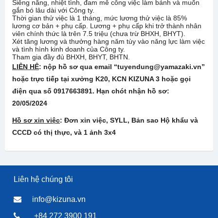
Siêng năng, nhiệt tình, đam mê công việc làm bánh và muốn
gắn bó lâu dài với Công ty.
Thời gian thử việc là 1 tháng, mức lương thử việc là 85%
lương cơ bản + phụ cấp. Lương + phụ cấp khi trở thành nhân
viên chính thức là trên 7.5 triệu (chưa trừ BHXH, BHYT).
Xét tăng lương và thưởng hàng năm tùy vào năng lực làm việc
và tình hình kinh doanh của Công ty.
Tham gia đầy đủ BHXH, BHYT, BHTN.
LIÊN HỆ
: nộp hồ sơ qua email “tuyendung@yamazaki.vn”
hoặc trực tiếp tại xưởng K20, KCN KIZUNA 3 hoặc gọi
điện qua số 0917663891. Hạn chót nhận hồ sơ:
20/05/
202
4
Hồ sơ xin việc
: Đơn xin việc, SYLL, Bản sao Hộ khẩu và
CCCD có thị thực, và 1 ảnh 3x4
Liên hệ chúng tôi
info@kizuna.vn
+84 272 3900 191