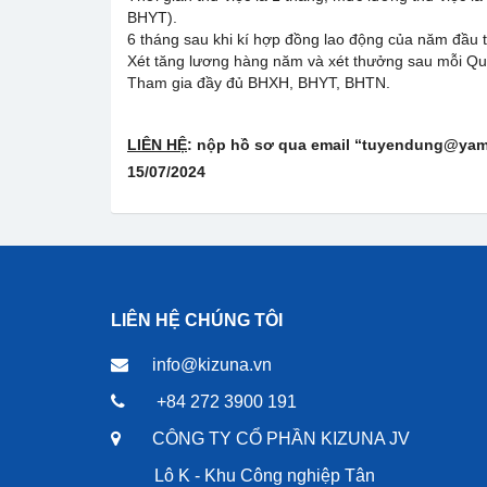
BHYT).
6 tháng sau khi kí hợp đồng lao động của năm đầu t
Xét tăng lương hàng năm và xét thưởng sau mỗi Quý
Tham gia đầy đủ BHXH, BHYT, BHTN.
LIÊN HỆ
: nộp hồ sơ qua email “tuyendung@yama
15/07/
202
4
LIÊN HỆ CHÚNG TÔI
info@kizuna.vn
+84 272 3900 191
CÔNG TY CỔ PHẦN KIZUNA JV
Lô K - Khu Công nghiệp Tân