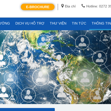
Địa chỉ
Hotline: 0272 
E-BROCHURE
XƯỞNG
DỊCH VỤ HỖ TRỢ
THƯ VIỆN
TIN TỨC
THÔNG TI