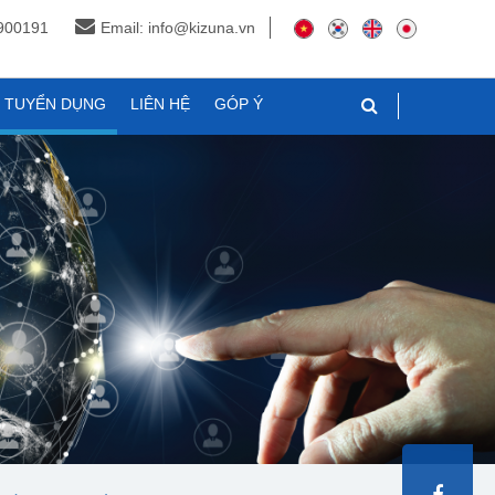
3900191
Email: info@kizuna.vn
N TUYỂN DỤNG
LIÊN HỆ
GÓP Ý