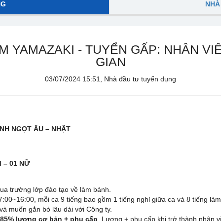
NG
NHÀ
M YAMAZAKI - TUYỂN GẤP: NHÂN VI
GIAN
03/07/2024 15:51, Nhà đầu tư tuyển dụng
ÁNH NGỌT ÂU – NHẬT
 – 01 NỮ
ua trường lớp đào tạo về làm bánh.
:00~16:00, mỗi ca 9 tiếng bao gồm 1 tiếng nghỉ giữa ca và 8 tiếng làm 
và muốn gắn bó lâu dài với Công ty.
85% lương cơ bản + phụ cấp
. Lương + phụ cấp khi trở thành nhân v