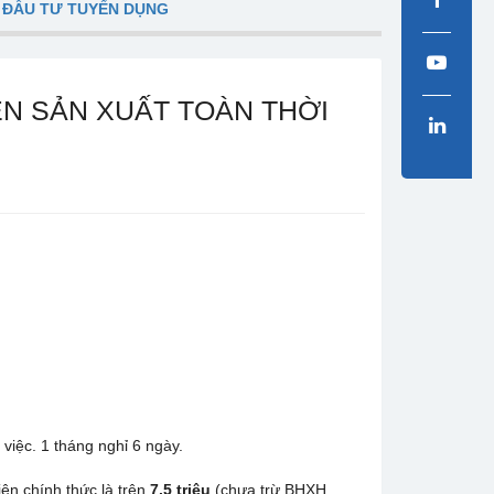
 ĐẦU TƯ TUYỂN DỤNG
ÊN SẢN XUẤT TOÀN THỜI
việc. 1 tháng nghỉ 6 ngày.
iên chính thức là trên
7.5
triệu
(chưa trừ BHXH,