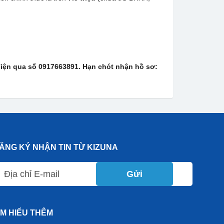
điện qua số 0917663891. Hạn chót nhận hồ sơ:
ĂNG KÝ NHẬN TIN TỪ KIZUNA
Gửi
ÌM HIỂU THÊM