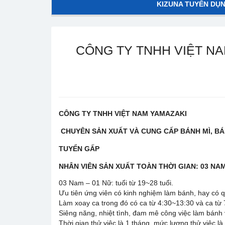
KIZUNA TUYỂN DỤ
CÔNG TY TNHH VIỆT NA
CÔNG TY TNHH VIỆT NAM YAMAZAKI
CHUYÊN S
ẢN XUẤT VÀ CUNG CẤP BÁNH MÌ, B
TUYỂN GẤP
NHÂN VIÊN SẢN XUẤT TOÀN THỜI GIAN: 03 NAM
03 Nam – 01 Nữ: tuổi từ 19~28 tuổi.
Ưu tiên ứng viên có kinh nghiệm làm bánh, hay có q
Làm xoay ca trong đó có ca từ 4:30~13:30 và ca từ 7
Siêng năng, nhiệt tình, đam mê công việc làm bánh 
Thời gian thử việc là 1 tháng, mức lương thử việc là