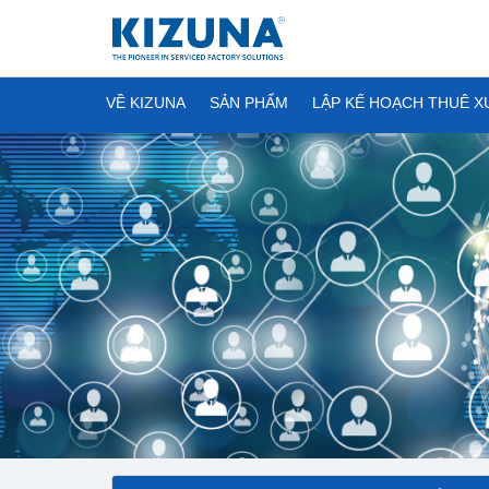
VỀ KIZUNA
SẢN PHẨM
LẬP KẾ HOẠCH THUÊ 