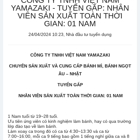
CÔNG TY TNHH VIỆT NAM
YAMAZAKI - TUYỂN GẤP: NHÂN
VIÊN SẢN XUẤT TOÀN THỜI
GIAN: 01 NAM
24/04/2024 10:23, Nhà đầu tư tuyển dụng
CÔNG TY TNHH VIỆT NAM YAMAZAKI
CHUYÊN S
ẢN XUẤT VÀ CUNG CẤP BÁNH MÌ, BÁNH NGỌT
ÂU – NHẬT
TUYỂN GẤP
NHÂN VIÊN SẢN XUẤT TOÀN THỜI GIAN: 01 NAM
1 Nam tuổi từ 19~28 tuổi.
Ưu tiên ứng viên có kinh nghiệm làm bánh, hay có qua trường
lớp đào tạo về làm bánh.
Làm xoay ca trong đó có ca từ 4:30~13:30 và ca từ
7:00~16:00, mỗi ca 9 tiếng bao gồm 1 tiếng nghỉ giữa ca và 8