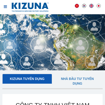
KIZUNA TUYỂN DỤNG
NHÀ ĐẦU TƯ TUYỂN
DỤNG