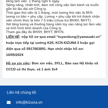
tiếng làm việc. 1 tháng nghỉ 6 ngày.
Siêng năng, nhiệt tình, đam mê công việc làm bánh và muốn
gắn bó lâu dài với Công ty.
Thời gian thử việc là 1 tháng, mức lương thử việc là 85%
lương cơ bản + phụ cấp. Lương + phụ cấp khi trở thành nhân
viên chính thức là trên 7.5 triệu (chưa trừ BHXH, BHYT).
Xét tăng lương và thưởng hàng năm tùy vào năng lực làm việc
và tình hình kinh doanh của Công ty.
Tham gia đầy đủ BHXH, BHYT, BHTN.
LIÊN HỆ
: nộp hồ sơ qua email “tuyendung@yamazaki.vn”
hoặc trực tiếp tại xưởng K20, KCN KIZUNA 3 hoặc gọi
điện qua số 0917663891. Hạn chót nhận hồ sơ:
10/05/
202
4
Hồ sơ xin việc
: Đơn xin việc, SYLL, Bản sao Hộ khẩu và
CCCD có thị thực, và 1 ảnh 3x4
Liên hệ chúng tôi
info@kizuna.vn