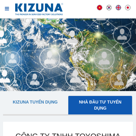
KIZUNA TUYỂN DỤNG
NHÀ ĐẦU TƯ TUYỂN
DỤNG