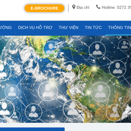
Địa chỉ
Hotline: 0272 
E-BROCHURE
XƯỞNG
DỊCH VỤ HỖ TRỢ
THƯ VIỆN
TIN TỨC
THÔNG TI