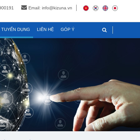
3900191
Email: info@kizuna.vn
N TUYỂN DỤNG
LIÊN HỆ
GÓP Ý