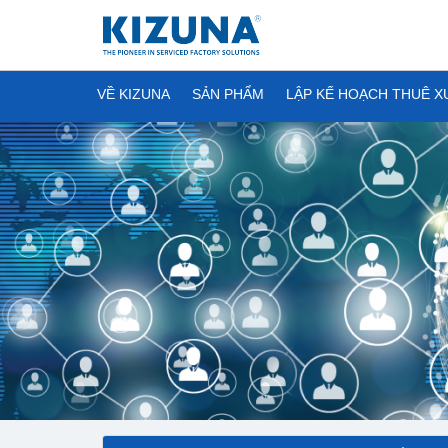
VỀ KIZUNA
SẢN PHẨM
LẬP KẾ HOẠCH THUÊ 