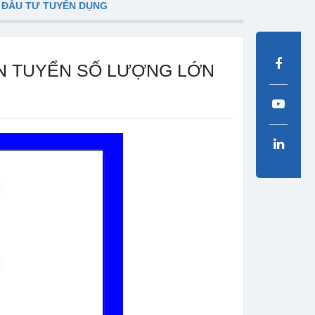
 ĐẦU TƯ TUYỂN DỤNG
N TUYỂN SỐ LƯỢNG LỚN