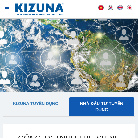
KIZUNA TUYỂN DỤNG
NHÀ ĐẦU TƯ TUYỂN
DỤNG