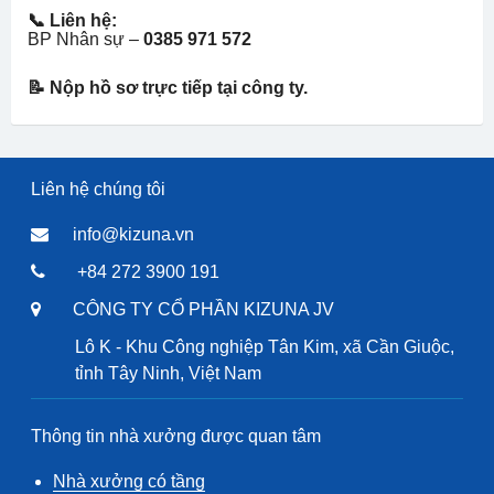
📞 Liên hệ:
BP Nhân sự –
0385 971 572
📝 Nộp hồ sơ trực tiếp tại công ty.
Liên hệ chúng tôi
info@kizuna.vn
+84 272 3900 191
CÔNG TY CỔ PHẦN KIZUNA JV
Lô K - Khu Công nghiệp Tân Kim, xã Cần Giuộc,
tỉnh Tây Ninh, Việt Nam
Thông tin nhà xưởng được quan tâm
Nhà xưởng có tầng