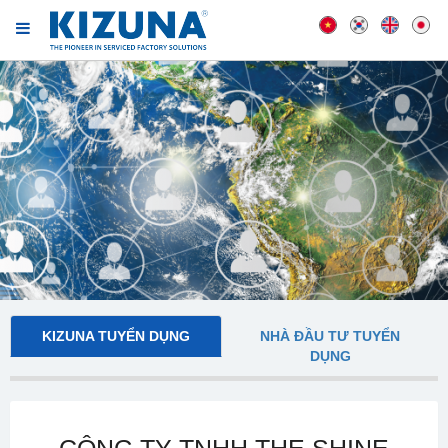
KIZUNA TUYỂN DỤNG
NHÀ ĐẦU TƯ TUYỂN
DỤNG