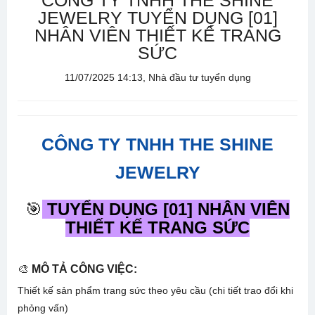
CÔNG TY TNHH THE SHINE
JEWELRY TUYỂN DỤNG [01]
NHÂN VIÊN THIẾT KẾ TRANG
SỨC
11/07/2025 14:13, Nhà đầu tư tuyển dụng
CÔNG TY TNHH THE SHINE
JEWELRY
🎯
TUYỂN DỤNG [01] NHÂN VIÊN
THIẾT KẾ TRANG SỨC
🎨
MÔ TẢ CÔNG VIỆC:
Thiết kế sản phẩm trang sức theo yêu cầu (chi tiết trao đổi khi
phỏng vấn)