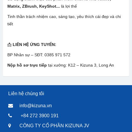
Matrix, ZBrush, KeyShot...
là lợi thế
Tinh thần trách nhiệm cao, sáng tạo, yêu thích cái đẹp và chi
tiết
📩
LIÊN HỆ ỨNG TUYỂN:
BP Nhân sự – SĐT: 0385 971 572
Nộp hồ sơ trực tiếp
tại xưởng: K12 – Kizuna 3, Long An
Liên hệ chúng tôi
info@kizuna.vn
+84 272 3900 191
CÔNG TY CỔ PHẦN KIZUNA JV