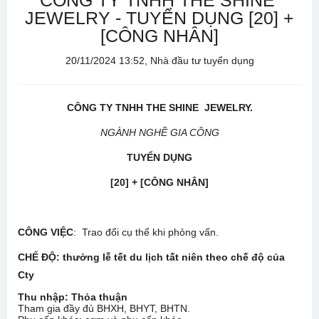
CÔNG TY TNHH THE SHINE
JEWELRY - TUYỂN DỤNG [20] +
[CÔNG NHÂN]
20/11/2024 13:52, Nhà đầu tư tuyển dụng
CÔNG TY TNHH THE SHINE JEWELRY.
NGÀNH NGHỀ GIA CÔNG
TUYỂN DỤNG
[20] + [CÔNG NHÂN]
CÔNG VIỆC
: Trao đổi cụ thể khi phỏng vấn.
CHẾ ĐỘ
:
thưởng lễ tết du lịch tất niên theo chế độ của
Cty
Thu nhập:
Thỏa thuận
Tham gia đầy đủ BHXH, BHYT, BHTN.