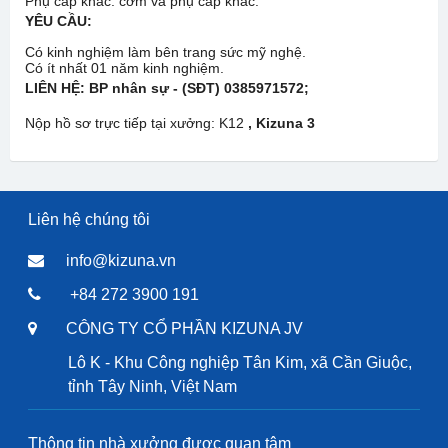
Phụ cấp khác: cơm và phụ cấp khác.
YÊU CẦU:
Có kinh nghiệm làm bên trang sức mỹ nghệ.
Có ít nhất 01 năm kinh nghiệm.
LIÊN HỆ:
BP nhân sự - (SĐT) 0385971572;
Nộp hồ sơ trực tiếp tại xưởng: K12
, Kizuna 3
Liên hệ chúng tôi
info@kizuna.vn
+84 272 3900 191
CÔNG TY CỔ PHẦN KIZUNA JV
Lô K - Khu Công nghiệp Tân Kim, xã Cần Giuộc,
tỉnh Tây Ninh, Việt Nam
Thông tin nhà xưởng được quan tâm