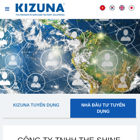
KIZUNA TUYỂN DỤNG
NHÀ ĐẦU TƯ TUYỂN
DỤNG