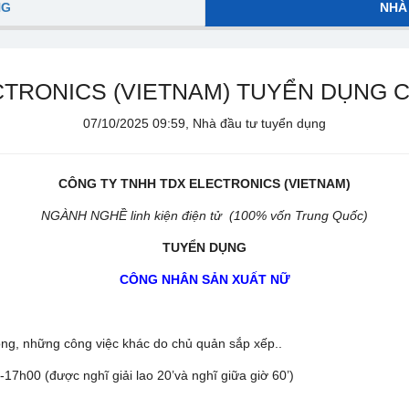
NG
NHÀ
CTRONICS (VIETNAM) TUYỂN DỤNG 
07/10/2025 09:59, Nhà đầu tư tuyển dụng
CÔNG TY TNHH
TDX ELECTRONICS (VIETNAM)
NGÀNH NGHỀ
linh kiện điện tử
(100%
vốn Trung Quốc)
TUYỂN DỤNG
CÔNG NHÂN S
Ả
N XU
Ấ
T NỮ
ông, những công việc khác do chủ quản sắp xếp..
17h00 (được nghĩ giải lao 20’và nghĩ giữa giờ 60’)