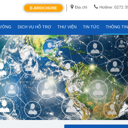
Địa chỉ
Hotline: 0272 
E-BROCHURE
XƯỞNG
DỊCH VỤ HỖ TRỢ
THƯ VIỆN
TIN TỨC
THÔNG TI