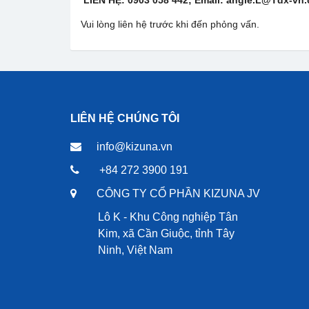
LIÊN HỆ: 0903 058 442; Email: angle.L@Tdx-vn
Vui lòng liên hệ trước khi đến phỏng vấn.
LIÊN HỆ CHÚNG TÔI
info@kizuna.vn
+84 272 3900 191
CÔNG TY CỔ PHẦN KIZUNA JV
Lô K - Khu Công nghiệp Tân
Kim, xã Cần Giuộc, tỉnh Tây
Ninh, Việt Nam