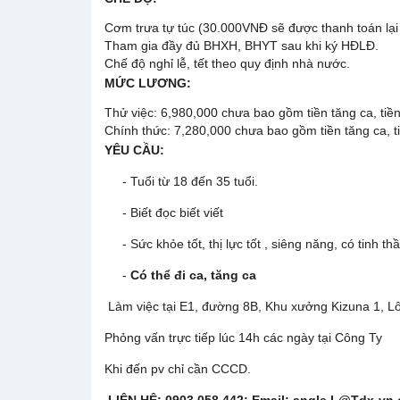
Cơm trưa tự túc (30.000VNĐ sẽ được thanh toán lại
Tham gia đầy đủ BHXH, BHYT sau khi ký HĐLĐ.
Chế độ nghỉ lễ, tết theo quy định nhà nước.
MỨC LƯƠNG:
Thử việc: 6,980,000 chưa bao gồm tiền tăng ca, tiề
Chính thức: 7,280,000 chưa bao gồm tiền tăng ca, t
YÊU CẦU:
- Tuổi từ 18 đến 35 tuổi.
- Biết đọc biết viết
- Sức khỏe tốt, thị lực tốt , siêng năng, có tinh th
-
Có thể đi ca, tăng ca
Làm việc tại E1, đường 8B, Khu xưởng Kizuna 1, L
Phỏng vấn trực tiếp lúc 14h các ngày tại Công Ty
Khi đến pv chỉ cần CCCD.