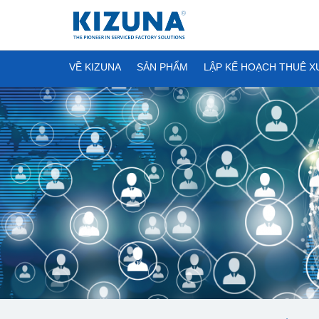
VỀ KIZUNA
SẢN PHẨM
LẬP KẾ HOẠCH THUÊ 