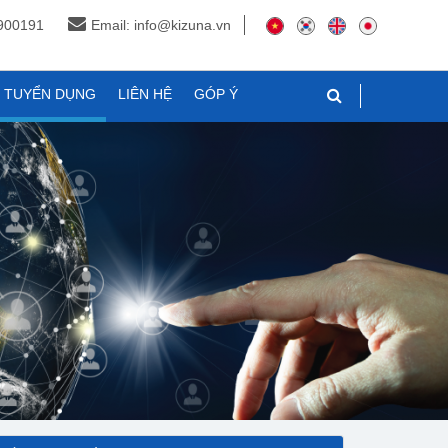
3900191
Email: info@kizuna.vn
N TUYỂN DỤNG
LIÊN HỆ
GÓP Ý