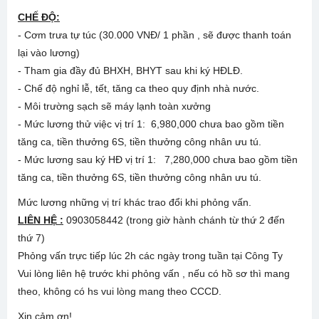
CHẾ ĐỘ:
- Cơm trưa tự túc (30.000 VNĐ/ 1 phần , sẽ được thanh toán
lại vào lương)
- Tham gia đầy đủ BHXH, BHYT sau khi ký HĐLĐ.
- Chế độ nghỉ lễ, tết, tăng ca theo quy định nhà nước.
- Môi trường sạch sẽ máy lạnh toàn xưởng
- Mức lương thử việc vị trí 1: 6,980,000 chưa bao gồm tiền
tăng ca, tiền thưởng 6S, tiền thưởng công nhân ưu tú.
- Mức lương sau ký HĐ vị trí 1: 7,280,000 chưa bao gồm tiền
tăng ca, tiền thưởng 6S, tiền thưởng công nhân ưu tú.
Mức lương những vị trí khác trao đổi khi phỏng vấn.
LIÊN HỆ :
0903058442 (trong giờ hành chánh từ thứ 2 đến
thứ 7)
Phỏng vấn trực tiếp lúc 2h các ngày trong tuần tại Công Ty
Vui lòng liên hệ trước khi phỏng vấn , nếu có hồ sơ thì mang
theo, không có hs vui lòng mang theo CCCD.
Xin cảm ơn!