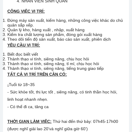
4. NHÂN VIÊN SINH QUẢN
CÔNG VIỆC V
Ị
TRÍ:
Đứng máy sản xuất, kiểm hàng, những công việc khác do chủ
quản sắp xếp.
Quản lý kho, hàng xuất , nhập, xuất hàng
Kiểm tra chất lượng sản phẩm, đóng gói xuất hàng
Theo dõi tiến độ sản xuất, báo cáo sản xuất, phiên dịch
YÊU CẦU V
Ị
TRÍ:
Biết đọc biết viết
Thành thạo vi tính, siêng năng, chịu học hỏi
Thành thạo vi tính, siêng năng, tỉ mỉ, chịu học hỏi
Thành thạo vi tính, siêng năng, tiếng trung giao tiếp
T
Ấ
T C
Ả
V
Ị
TRÍ TRÊN C
Ầ
N CÓ:
-
Tuổi từ 18~35
- Sức khỏe tốt, thị lực tốt , siêng năng, có tinh thần học hỏi,
linh hoạt nhanh nhẹn.
- Có thể đi ca, tăng ca
THỜI GIAN LÀM VIỆC:
Thứ hai đến thứ bảy: 07h45-17h00
(được nghĩ giải lao 20’và nghĩ giữa giờ 60’)