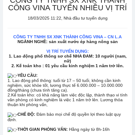
CÔNG TY TNHH SX XNK THÀNH
CÔNG VINA TUYỂN NHIỀU VỊ TRÍ
18/03/2025 11:22, Nhà đầu tư tuyển dụng
CÔNG TY TNHH SX XNK THÀNH CÔNG VINA – CN L.A
NGÀNH NGHỀ: sản xuất nước ép hàng nông sản
VỊ TRÍ TUYỂN DỤNG:
1. Lao động phổ thông sơ chế NHA ĐAM: 10 người (nam,
nữ)
2. Kế toán kho : 01 yêu cầu kinh nghiệm 1 năm trở lên.
YÊU CẦU:
1. Lao động phổ thông: tuổi từ 17 – 50 tuổi, không cần kinh
nghiệm, sức khỏe tốt, lương thực tế 6.000.000 – 10.000.000
đồng/tháng (chưa tính tăng ca).
2.Kế toán kho: có khả năng làm việc độc lập, thành thạo vi tính
văn phòng có kinh nghiệm là việc 1 năm trở lên. Lương thỏa
thuận khi phỏng vấn,
CHẾ ĐỘ:
Đảm bảo mọi chế độ quyền lợi theo luật quy
định.
THỜI GIAN PHỎNG VẤN:
Hằng ngày từ 8h-16h