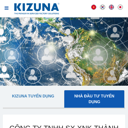
KIZUNA TUYỂN DỤNG
NHÀ ĐẦU TƯ TUYỂN
DỤNG