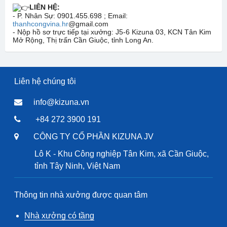
LIÊN HỆ:
- P. Nhân Sự: 0901.455.698 ; Email:
thanhcongvina.hr
@gmail.com
- Nộp hồ sơ trực tiếp tại xưởng: J5-6 Kizuna 03, KCN Tân Kim
Mở Rộng, Thị trấn Cần Giuộc, tỉnh Long An.
Liên hệ chúng tôi
info@kizuna.vn
+84 272 3900 191
CÔNG TY CỔ PHẦN KIZUNA JV
Lô K - Khu Công nghiệp Tân Kim, xã Cần Giuộc,
tỉnh Tây Ninh, Việt Nam
Thông tin nhà xưởng được quan tâm
Nhà xưởng có tầng