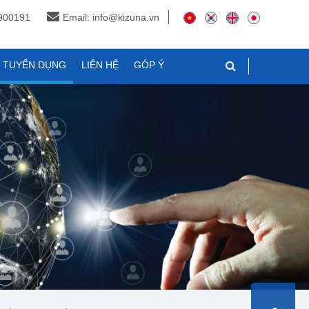
3900191
Email: info@kizuna.vn
N TUYỂN DỤNG
LIÊN HỆ
GÓP Ý