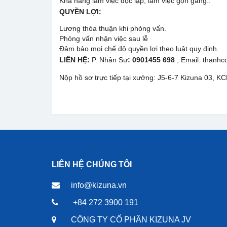
Khả năng làm việc độc lập, làm việc gọn gàng..
QUYỀN LỢI:
Lương thỏa thuận khi phỏng vấn.
Phỏng vấn nhận việc sau lễ
Đảm bảo mọi chế độ quyền lợi theo luật quy định.
LIÊN HỆ:
P. Nhân Sự
: 0901455 698
; Email: thanh
Nộp hồ sơ trực tiếp tại xưởng: J5-6-7 Kizuna 03, K
LIÊN HỆ CHÚNG TÔI
info@kizuna.vn
+84 272 3900 191
CÔNG TY CỔ PHẦN KIZUNA JV