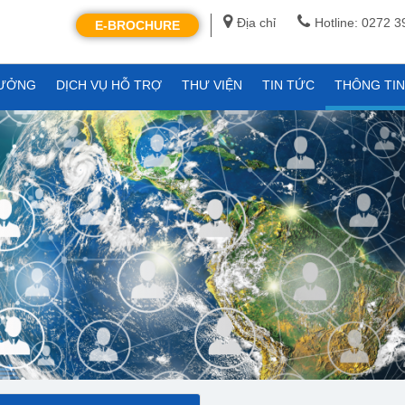
Địa chỉ
Hotline: 0272 
E-BROCHURE
XƯỞNG
DỊCH VỤ HỖ TRỢ
THƯ VIỆN
TIN TỨC
THÔNG TI