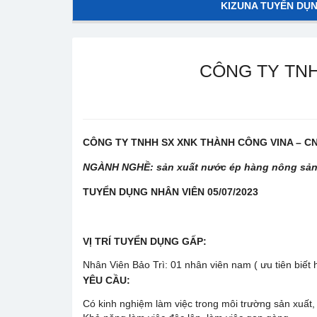
KIZUNA TUYỂN DỤ
CÔNG TY TNH
CÔNG TY TNHH SX XNK THÀNH CÔNG VINA – CN
NGÀNH NGHỀ: sản xuất nước ép hàng nông sả
TUYỂN DỤNG NHÂN VIÊN 05/07/2023
VỊ TRÍ TUYỂN DỤNG GẤP:
Nhân Viên Bảo Trì: 01 nhân viên nam ( ưu tiên biết
YÊU CẦU:
Có kinh nghiệm làm việc trong môi trường sản xuất,