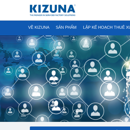
VỀ KIZUNA
SẢN PHẨM
LẬP KẾ HOẠCH THUÊ 