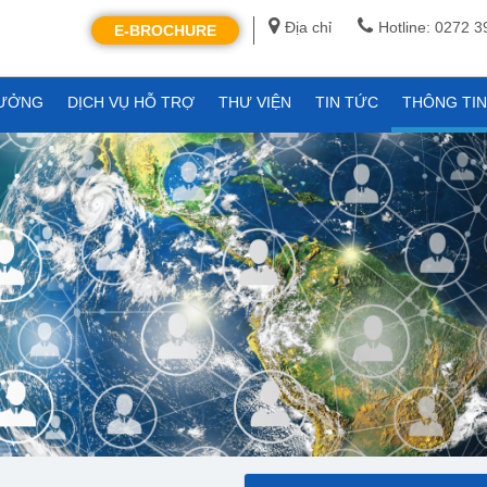
Địa chỉ
Hotline: 0272 
E-BROCHURE
XƯỞNG
DỊCH VỤ HỖ TRỢ
THƯ VIỆN
TIN TỨC
THÔNG TI