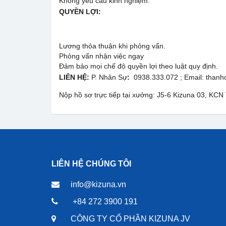
Không yêu cầu kinh nghiệm.
QUYỀN LỢI:
Lương thỏa thuận khi phỏng vấn.
Phỏng vấn nhận việc ngay
Đảm bảo mọi chế độ quyền lợi theo luật quy định.
LIÊN HỆ:
P. Nhân Sự
:
0938.333.072 ; Email: than
Nộp hồ sơ trực tiếp tại xưởng: J5-6 Kizuna 03, KCN
LIÊN HỆ CHÚNG TÔI
info@kizuna.vn
+84 272 3900 191
CÔNG TY CỔ PHẦN KIZUNA JV