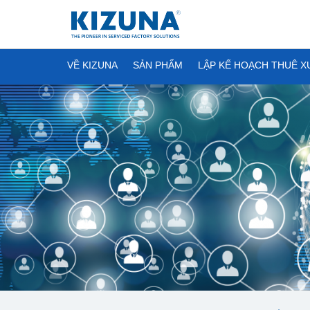
VỀ KIZUNA
SẢN PHẨM
LẬP KẾ HOẠCH THUÊ 