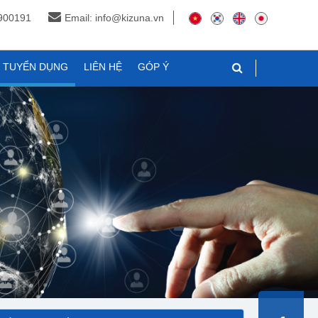
3900191
Email: info@kizuna.vn
N TUYỂN DỤNG
LIÊN HỆ
GÓP Ý