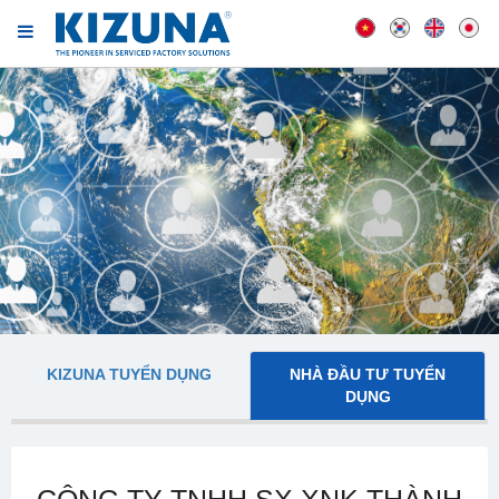
KIZUNA TUYỂN DỤNG
NHÀ ĐẦU TƯ TUYỂN
DỤNG