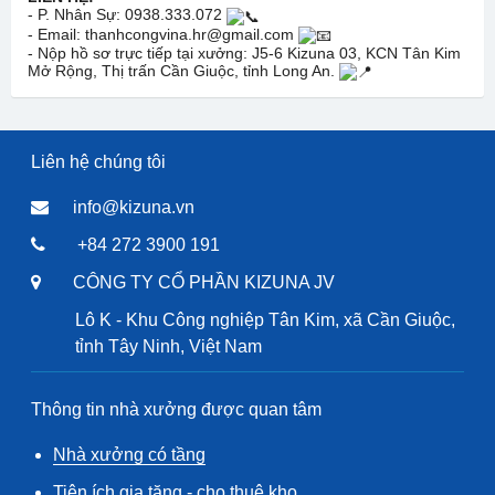
- P. Nhân Sự: 0938.333.072
- Email: thanhcongvina.hr@gmail.com
- Nộp hồ sơ trực tiếp tại xưởng: J5-6 Kizuna 03, KCN Tân Kim
Mở Rộng, Thị trấn Cần Giuộc, tỉnh Long An.
Liên hệ chúng tôi
info@kizuna.vn
+84 272 3900 191
CÔNG TY CỔ PHẦN KIZUNA JV
Lô K - Khu Công nghiệp Tân Kim, xã Cần Giuộc,
tỉnh Tây Ninh, Việt Nam
Thông tin nhà xưởng được quan tâm
Nhà xưởng có tầng
Tiện ích gia tăng - cho thuê kho