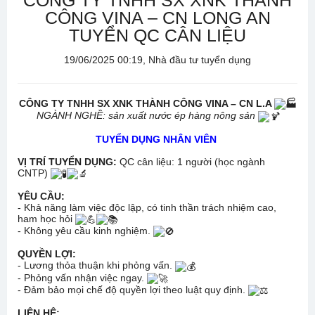
CÔNG TY TNHH SX XNK THÀNH
CÔNG VINA – CN LONG AN
TUYỂN QC CÂN LIỆU
19/06/2025 00:19, Nhà đầu tư tuyển dụng
CÔNG TY TNHH SX XNK THÀNH CÔNG VINA – CN L.A
NGÀNH NGHỀ: sản xuất nước ép hàng nông sản
TUYỂN DỤNG NHÂN VIÊN
VỊ TRÍ TUYỂN DỤNG:
QC cân liệu: 1 người (học ngành
CNTP)
YÊU CẦU:
- Khả năng làm việc độc lập, có tinh thần trách nhiệm cao,
ham học hỏi
- Không yêu cầu kinh nghiệm.
QUYỀN LỢI:
- Lương thỏa thuận khi phỏng vấn.
- Phỏng vấn nhận việc ngay.
- Đảm bảo mọi chế độ quyền lợi theo luật quy định.
LIÊN HỆ: