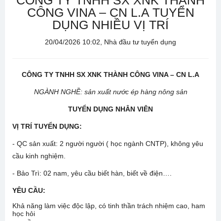
CÔNG TY TNHH SX XNK THÀNH
CÔNG VINA – CN L.A TUYỂN
DỤNG NHIỀU VỊ TRÍ
20/04/2026 10:02, Nhà đầu tư tuyển dụng
CÔNG TY TNHH SX XNK THÀNH CÔNG VINA – CN L.A
NGÀNH NGHỀ: sản xuất nước ép hàng nông sản
TUYỂN DỤNG NHÂN VIÊN
VỊ TRÍ TUYỂN DỤNG:
- QC sản xuất: 2 người người ( học ngành CNTP), không yêu
cầu kinh nghiệm.
- Bảo Trì: 02 nam, yêu cầu biết hàn, biết về điện….
YÊU CẦU:
Khả năng làm việc độc lập, có tinh thần trách nhiệm cao, ham
học hỏi