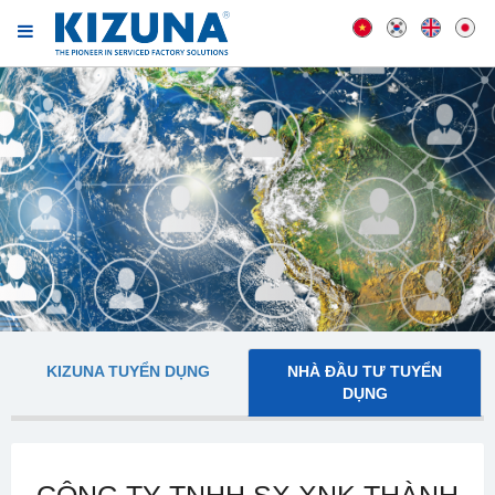
KIZUNA TUYỂN DỤNG
NHÀ ĐẦU TƯ TUYỂN
DỤNG