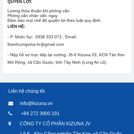
QUYỀN LỢI:
Lương thỏa thuận khi phỏng vấn.
Phỏng vấn nhận việc ngay
Đảm bảo mọi chế độ quyền lợi theo luật quy định.
LIÊN HỆ:
- P. Nhân Sự
:
0938.333.072 ; Email:
thanhcongvina.hr@gmail.com
- Nộp hồ sơ trực tiếp tại xưởng: J5-6 Kizuna 03, KCN Tân Kim
Mở Rộng, xã Cần Giuộc, tỉnh Tây Ninh (Long An cũ).
Liên hệ chúng tôi
info@kizuna.vn
+84 272 3900 191
CÔNG TY CỔ PHẦN KIZUNA JV
Lô K - Khu Công nghiệp Tân Kim, xã Cần Giuộc,