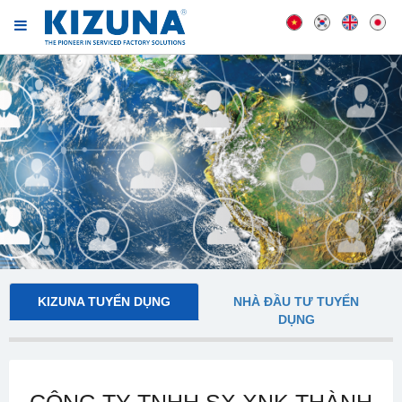
KIZUNA TUYỂN DỤNG
NHÀ ĐẦU TƯ TUYỂN
DỤNG