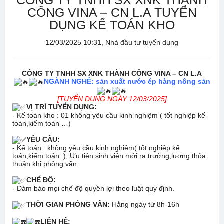
CÔNG TY TNHH SX XNK THÀNH
CÔNG VINA – CN L.A TUYỂN
DỤNG KẾ TOÁN KHO
12/03/2025 10:31, Nhà đầu tư tuyển dụng
CÔNG TY TNHH SX XNK THÀNH CÔNG VINA – CN L.A
NGÀNH NGHỀ: sản xuất nước ép hàng nông sản
[TUYỂN DỤNG NGÀY 12/03/2025]
VỊ TRÍ TUYỂN DỤNG:
- Kế toán kho : 01 không yêu cầu kinh nghiệm ( tốt nghiệp kế
toán,kiểm toán …)
YÊU CẦU:
- Kế toán : không yêu cầu kinh nghiệm( tốt nghiệp kế
toán,kiểm toán..), Ưu tiên sinh viên mới ra trường,lương thỏa
thuận khi phỏng vấn.
CHẾ ĐỘ:
- Đảm bảo mọi chế độ quyền lợi theo luật quy định.
THỜI GIAN PHỎNG VẤN:
Hằng ngày từ 8h-16h
LIÊN HỆ: