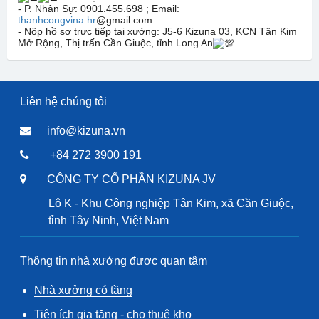
- P. Nhân Sự: 0901.455.698 ; Email:
thanhcongvina.hr
@gmail.com
- Nộp hồ sơ trực tiếp tại xưởng: J5-6 Kizuna 03, KCN Tân Kim
Mở Rộng, Thị trấn Cần Giuộc, tỉnh Long An
Liên hệ chúng tôi
info@kizuna.vn
+84 272 3900 191
CÔNG TY CỔ PHẦN KIZUNA JV
Lô K - Khu Công nghiệp Tân Kim, xã Cần Giuộc,
tỉnh Tây Ninh, Việt Nam
Thông tin nhà xưởng được quan tâm
Nhà xưởng có tầng
Tiện ích gia tăng - cho thuê kho